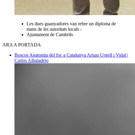
Les dues guanyadores van rebre un diploma de
mans de les autoritats locals -
Ajuntament de Cambrils
ARA A PORTADA
Boscos
Anatomia del foc a Catalunya
Arnau Urgell i Vidal |
Carlos Albaladejo