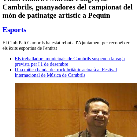
Cambrils, guanyadores del campionat del
món de patinatge artístic a Pequín
Esports
El Club Patí Cambrils ha estat rebut a l'Ajuntament per reconèixer
els èxits esportius de l'entitat
Els treballadors municipals de Cambrils suspenen la vaga
prevista per l'1 de desembre
Una mítica banda del rock britànic actuarà al Festival
Internacional de Música de Cambrils