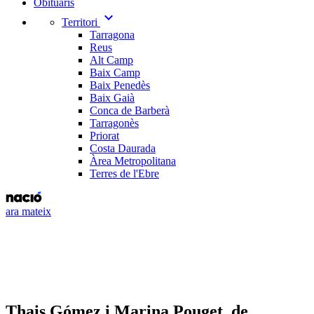
Obituaris
expand_more
Territori
Tarragona
Reus
Alt Camp
Baix Camp
Baix Penedès
Baix Gaià
Conca de Barberà
Tarragonès
Priorat
Costa Daurada
Àrea Metropolitana
Terres de l'Ebre
ara mateix
Thais Gómez i Marina Pouget, de