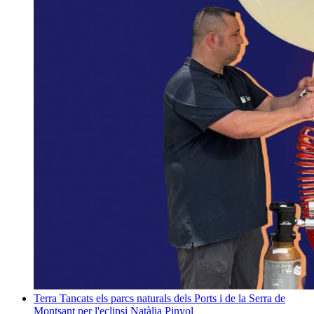
Terra
Tancats els parcs naturals dels Ports i de la Serra de
Montsant per l'eclipsi
Natàlia Pinyol