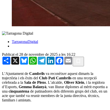
TarragonaDigital
Publicat el 28 de novembre de 2025 a les 16:22
Share
X
Bluesky
WhatsApp
Telegram
LinkedIn
Facebook
Email
L’Ajuntament de
Cambrils
va reconèixer aquest dimarts la
trajectòria i els èxits del
Club Patí Cambrils
en una recepció
celebrada a la
Sala de Plens
. L’alcalde,
Oliver Klein
, i la regidora
d’Esports,
Gemma Balanyà
, van lliurar diplomes al mèrit esportiu a
una
cinquantena
de patinadores dels diferents grups del club, en un
acte que també va reunir membres de la junta directiva, tècnics,
familiars i amistats.