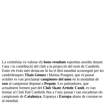
La cerimònia va valorar els
bons resultats
esportius assolits durant
l’any i la contribució del club a la projecció del nom de Cambrils.
Entre els èxits més destacats hi ha el títol mundial aconseguit per les
cambrilenques
Thais Gómez
i Marina Pouguet, que el passat
octubre es van proclamar
campiones del món
en la modalitat de
xou
al campionat disputat a
Pequín
. Les patinadores, que
actualment formen part del
Club Skate Artístic Cunit
, es van
formar al Club Patí Cambrils fins a l’any passat i van encadenar els
campionats de
Catalunya
, Espanya i
Europa
abans de coronar-se
al mundial.