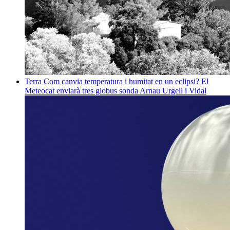
Terra
Com canvia temperatura i humitat en un eclipsi? El
Meteocat enviarà tres globus sonda
Arnau Urgell i Vidal