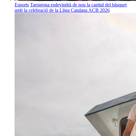
Esports
Tarragona esdevindrà de nou la capital del bàsquet
amb la celebració de la Lliga Catalana ACB 2026