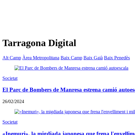
Tarragona Digital
Alt Camp
Àrea Metropolitana
Baix Camp
Baix Gaià
Baix Penedès
Societat
El Parc de Bombers de Manresa estrena camió autoes
26/02/2024
Societat
«Inemuri», la migdiada japonesa que frena l'envellim