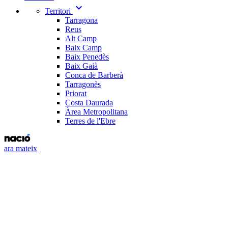
expand_more
Territori
Tarragona
Reus
Alt Camp
Baix Camp
Baix Penedès
Baix Gaià
Conca de Barberà
Tarragonès
Priorat
Costa Daurada
Àrea Metropolitana
Terres de l'Ebre
ara mateix