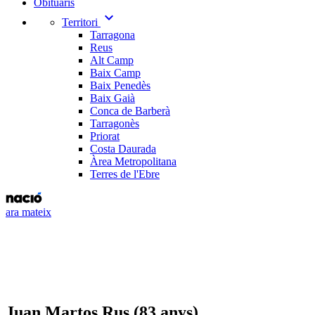
Obituaris
expand_more
Territori
Tarragona
Reus
Alt Camp
Baix Camp
Baix Penedès
Baix Gaià
Conca de Barberà
Tarragonès
Priorat
Costa Daurada
Àrea Metropolitana
Terres de l'Ebre
ara mateix
Juan Martos Rus (83 anys)