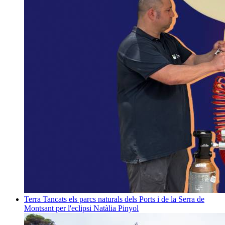
Terra
Tancats els parcs naturals dels Ports i de la Serra de
Montsant per l'eclipsi
Natàlia Pinyol