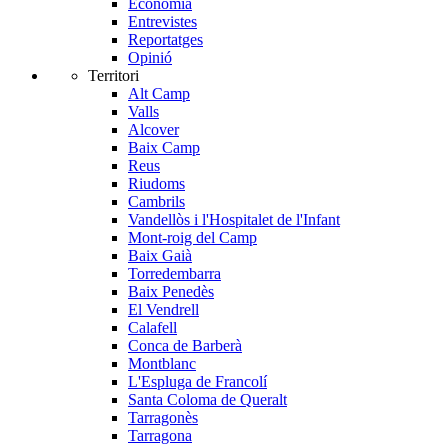
Economia
Entrevistes
Reportatges
Opinió
Territori
Alt Camp
Valls
Alcover
Baix Camp
Reus
Riudoms
Cambrils
Vandellòs i l'Hospitalet de l'Infant
Mont-roig del Camp
Baix Gaià
Torredembarra
Baix Penedès
El Vendrell
Calafell
Conca de Barberà
Montblanc
L'Espluga de Francolí
Santa Coloma de Queralt
Tarragonès
Tarragona