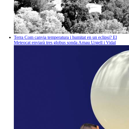
Terra
Com canvia temperatura i humitat en un eclipsi? El
Meteocat enviarà tres globus sonda
Arnau Urgell i Vidal