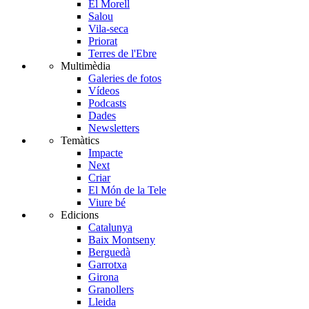
El Morell
Salou
Vila-seca
Priorat
Terres de l'Ebre
Multimèdia
Galeries de fotos
Vídeos
Podcasts
Dades
Newsletters
Temàtics
Impacte
Next
Criar
El Món de la Tele
Viure bé
Edicions
Catalunya
Baix Montseny
Berguedà
Garrotxa
Girona
Granollers
Lleida