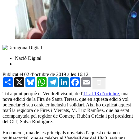
Nació Digital
Publicat el 02 d’octubre de 2019 a les 16:12
Share
X
Bluesky
WhatsApp
Telegram
LinkedIn
Facebook
Email
Tot a punt perquè el Vendrell visqui, de l’
11 al 13 d’octubre
, una
nova edició de la Fira de Santa Teresa, que en aquesta edició vol
potenciar el seu caràcter inclusiu i solidari. Així ho explicat aquest
matí la regidora de Fires i Mercats, M. Luz Ramírez, que ha estat
acompanyada pel regidor de Comerç, Rubén Gràcia i pel president
del CIT, Salva Rodríguez.
En concret, una de les principals novetats d’aquest certamen
multisectorial, que es celebra al Vendrell des del 1843, serà una