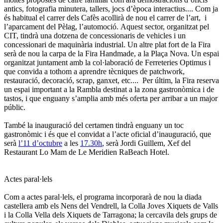
antics, fotografia minutera, tallers, jocs d’època interactius.... Com ja
és habitual el carrer dels Cafès acollirà de nou el carrer de l’art, i
l’aparcament del Pèlag, l’automoció. Aquest sector, organitzat pel
CIT, tindrà una dotzena de concessionaris de vehicles i un
concessionari de maquinària industrial. Un altre plat fort de la Fira
serà de nou la carpa de la Fira Handmade, a la Plaça Nova. Un espai
organitzat juntament amb la col·laboració de Ferreteries Optimus i
que convida a tothom a aprendre tècniques de patchwork,
restauració, decoració, scrap, ganxet, etc.... Per últim, la Fira reserva
un espai important a la Rambla destinat a la zona gastronòmica i de
tastos, i que enguany s’amplia amb més oferta per arribar a un major
públic.
També la inauguració del certamen tindrà enguany un toc
gastronòmic i és que el convidat a l’acte oficial d’inauguració, que
serà
l’11 d’octubre
a les
17.30h
, serà Jordi Guillem, Xef del
Restaurant Lo Mam de Le Meridien RaBeach Hotel.
Actes paral·lels
Com a actes paral·lels, el programa incorporarà de nou la diada
castellera amb els Nens del Vendrell, la Colla Joves Xiquets de Valls
i la Colla Vella dels Xiquets de Tarragona; la cercavila dels grups de