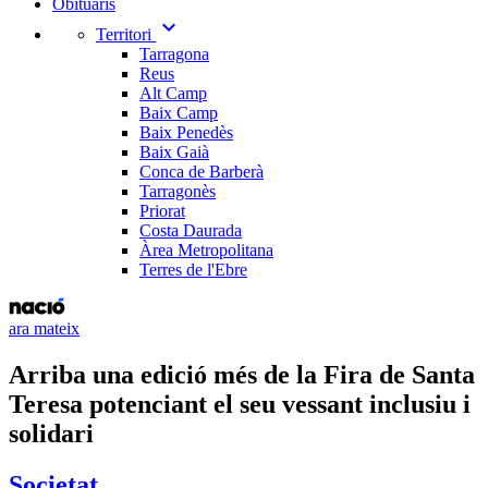
Obituaris
expand_more
Territori
Tarragona
Reus
Alt Camp
Baix Camp
Baix Penedès
Baix Gaià
Conca de Barberà
Tarragonès
Priorat
Costa Daurada
Àrea Metropolitana
Terres de l'Ebre
ara mateix
Arriba una edició més de la Fira de Santa
Teresa potenciant el seu vessant inclusiu i
solidari
Societat