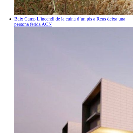
Baix Camp
L'incendi de la cuina d’un pis a Reus deixa una
persona ferida
ACN