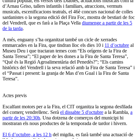
cultura popular, els versos dels Diables, actuacions musicals com la
d’Arnau Griso, tallers infantils i familiars, atraccions, vermuts
musicals, escenificacions teatrals, el 46è concurs nacional de colles
sardanistes o la segona edició del Fira Foc, mostra de bestiari de foc
del Vendrell, que es farà a la Plaça Vella
diumenge a partir de les 5
de la tarda
.
A més, enguany s’ha organitzat també un cicle de xerrades
emmarcades en la Fira, que tindran lloc els dies 10 i
11 d’octubre
al
Museu Deu i que tractaran temes com “Els orígens de la Fira de
Santa Teresa”; “El paper de les dones a la Fira de Santa Teresa”,
“Què és la Regió Agroalimentària del Penedès?”; “Els camins
històrics del Vendrell i la seva relació amb la Fira de Santa Teresa” i
el “Passat i present: la granja de Mas d’en Gual i la Fira de Santa
Teresa”.
Actes previs
Escalfant motors per a la Fira, el CIT organitza la segona desfilada
del comerç vendrellenc. Serà
el dissabte 5 d'octubre
a la Rambla,
a
partir de les 20:30h
. Una dotzena de comerços del municipi hi
mostraran els nous productes de la temporada de tardor i hivern.
El 6 d’octubre, a les 12 h
del migdia, es farà també una actuació de