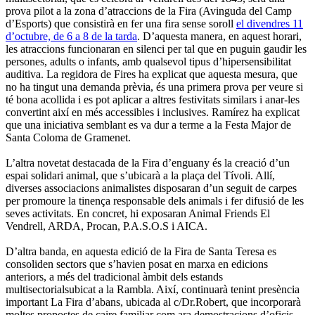
prova pilot a la zona d’atraccions de la Fira (Avinguda del Camp
d’Esports) que consistirà en fer una fira sense soroll
el divendres 11
d’octubre, de 6 a 8 de la tarda
. D’aquesta manera, en aquest horari,
les atraccions funcionaran en silenci per tal que en puguin gaudir les
persones, adults o infants, amb qualsevol tipus d’hipersensibilitat
auditiva. La regidora de Fires ha explicat que aquesta mesura, que
no ha tingut una demanda prèvia, és una primera prova per veure si
té bona acollida i es pot aplicar a altres festivitats similars i anar-les
convertint així en més accessibles i inclusives. Ramírez ha explicat
que una iniciativa semblant es va dur a terme a la Festa Major de
Santa Coloma de Gramenet.
L’altra novetat destacada de la Fira d’enguany és la creació d’un
espai solidari animal, que s’ubicarà a la plaça del Tívoli. Allí,
diverses associacions animalistes disposaran d’un seguit de carpes
per promoure la tinença responsable dels animals i fer difusió de les
seves activitats. En concret, hi exposaran Animal Friends El
Vendrell, ARDA, Procan, P.A.S.O.S i AICA.
D’altra banda, en aquesta edició de la Fira de Santa Teresa es
consoliden sectors que s’havien posat en marxa en edicions
anteriors, a més del tradicional àmbit dels estands
multisectorialsubicat a la Rambla. Així, continuarà tenint presència
important La Fira d’abans, ubicada al c/Dr.Robert, que incorporarà
moltes propostes de caire familiar com ara demostracions d’oficis