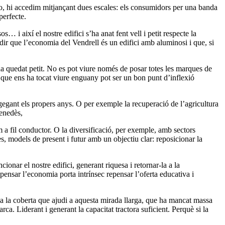
-ho, hi accedim mitjançant dues escales: els consumidors per una banda
 perfecte.
 i així el nostre edifici s’ha anat fent vell i petit respecte la
 dir que l’economia del Vendrell és un edifici amb aluminosi i que, si
s ha quedat petit. No es pot viure només de posar totes les marques de
ó que ens ha tocat viure enguany pot ser un bon punt d’inflexió
egant els propers anys. O per exemple la recuperació de l’agricultura
 Penedès,
om a fil conductor. O la diversificació, per exemple, amb sectors
s, models de present i futur amb un objectiu clar: reposicionar la
nar el nostre edifici, generant riquesa i retornar-la a la
epensar l’economia porta intrínsec repensar l’oferta educativa i
or a la coberta que ajudi a aquesta mirada llarga, que ha mancat massa
ca. Liderant i generant la capacitat tractora suficient. Perquè si la