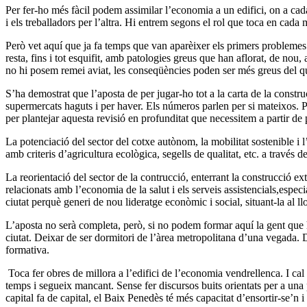
Per fer-ho més fàcil podem assimilar l’economia a un edifici, on a cad
i els treballadors per l’altra. Hi entrem segons el rol que toca en cada 
Però vet aquí que ja fa temps que van aparèixer els primers problemes: h
resta, fins i tot esquifit, amb patologies greus que han aflorat, de no
no hi posem remei aviat, les conseqüències poden ser més greus del 
S’ha demostrat que l’aposta de per jugar-ho tot a la carta de la constru
supermercats haguts i per haver. Els números parlen per si mateixos. Pe
per plantejar aquesta revisió en profunditat que necessitem a partir de p
La potenciació del sector del cotxe autònom, la mobilitat sostenible 
amb criteris d’agricultura ecològica, segells de qualitat, etc. a través
La reorientació del sector de la contrucció, enterrant la construcció ext
relacionats amb l’economia de la salut i els serveis assistencials,espe
ciutat perquè generi de nou lideratge econòmic i social, situant-la al l
L’aposta no serà completa, però, si no podem formar aquí la gent que h
ciutat. Deixar de ser dormitori de l’àrea metropolitana d’una vegada. Do
formativa.
Toca fer obres de millora a l’edifici de l’economia vendrellenca. I cal
temps i segueix mancant. Sense fer discursos buits orientats per a una p
capital fa de capital, el Baix Penedès té més capacitat d’ensortir-se’n 