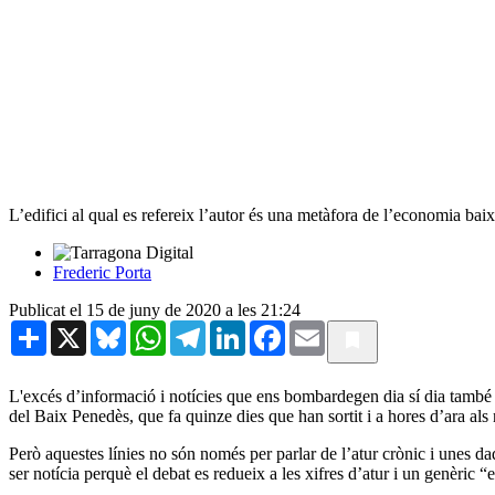
L’edifici al qual es refereix l’autor és una metàfora de l’economia bai
Frederic Porta
Publicat el 15 de juny de 2020 a les 21:24
Share
X
Bluesky
WhatsApp
Telegram
LinkedIn
Facebook
Email
L'excés d’informació i notícies que ens bombardegen dia sí dia també 
del Baix Penedès, que fa quinze dies que han sortit i a hores d’ara als 
Però aquestes línies no són només per parlar de l’atur crònic i unes d
ser notícia perquè el debat es redueix a les xifres d’atur i un genèric “