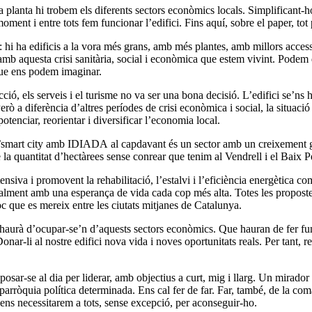
a planta hi trobem els diferents sectors econòmics locals. Simplificant
moment i entre tots fem funcionar l’edifici. Fins aquí, sobre el paper, tot
i ha edificis a la vora més grans, amb més plantes, amb millors accessos…
u, amb aquesta crisi sanitària, social i econòmica que estem vivint. Podem
que ens podem imaginar.
cció, els serveis i el turisme no va ser una bona decisió. L’edifici se’n
rò a diferència d’altres períodes de crisi econòmica i social, la situaci
otenciar, reorientar i diversificar l’economia local.
i l’smart city amb IDIADA al capdavant és un sector amb un creixement g
 de la quantitat d’hectàrees sense conrear que tenim al Vendrell i el Baix
ensiva i promovent la rehabilitació, l’estalvi i l’eficiència energètica c
cialment amb una esperança de vida cada cop més alta. Totes les proposte
loc que es mereix entre les ciutats mitjanes de Catalunya.
aurà d’ocupar-se’n d’aquests sectors econòmics. Que hauran de fer funcio
nar-li al nostre edifici nova vida i noves oportunitats reals. Per tant, r
 posar-se al dia per liderar, amb objectius a curt, mig i llarg. Un mirad
arròquia política determinada. Ens cal fer de far. Far, també, de la comar
i ens necessitarem a tots, sense excepció, per aconseguir-ho.