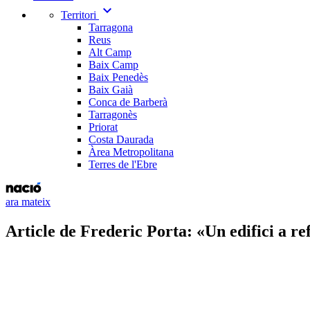
expand_more
Territori
Tarragona
Reus
Alt Camp
Baix Camp
Baix Penedès
Baix Gaià
Conca de Barberà
Tarragonès
Priorat
Costa Daurada
Àrea Metropolitana
Terres de l'Ebre
ara mateix
Article de Frederic Porta: «Un edifici a r