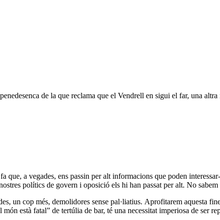
xpenedesenca de la que reclama que el Vendrell en sigui el far, una altra
fa que, a vegades, ens passin per alt informacions que poden interessar-
nostres polítics de govern i oposició els hi han passat per alt. No sabem
ades, un cop més, demolidores sense pal·liatius. Aprofitarem aquesta fin
el món està fatal” de tertúlia de bar, té una necessitat imperiosa de ser r