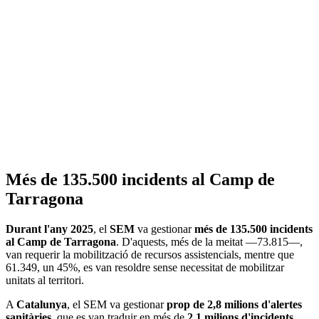
Més de 135.500 incidents al Camp de
Tarragona
Durant l'any 2025
, el
SEM
va gestionar
més de 135.500 incidents
al Camp de Tarragona
. D'aquests, més de la meitat —73.815—,
van requerir la mobilització de recursos assistencials, mentre que
61.349, un 45%, es van resoldre sense necessitat de mobilitzar
unitats al territori.
A
Catalunya
, el SEM va gestionar
prop de 2,8 milions d'alertes
sanitàries
, que es van traduir en més de
2,1 milions d'incidents
.