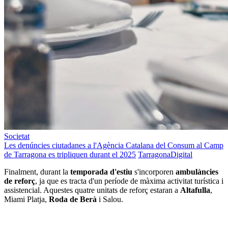
Societat
Les denúncies ciutadanes a l'Agència Catalana del Consum al Camp
de Tarragona es tripliquen durant el 2025
TarragonaDigital
Finalment, durant la
temporada d'estiu
s'incorporen
ambulàncies
de reforç
, ja que es tracta d'un període de màxima activitat turística i
assistencial. Aquestes quatre unitats de reforç estaran a
Altafulla
,
Miami Platja,
Roda de Berà
i Salou.