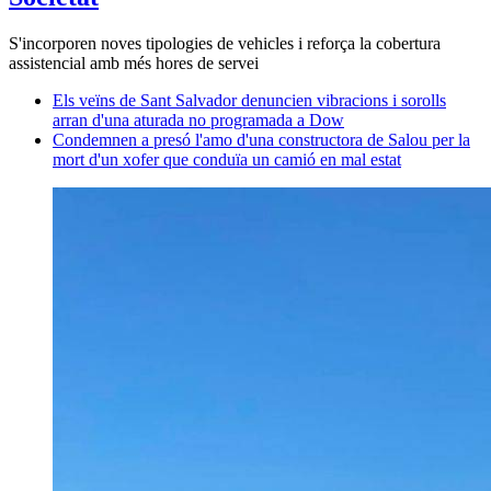
S'incorporen noves tipologies de vehicles i reforça la cobertura
assistencial amb més hores de servei
Els veïns de Sant Salvador denuncien vibracions i sorolls
arran d'una aturada no programada a Dow
Condemnen a presó l'amo d'una constructora de Salou per la
mort d'un xofer que conduïa un camió en mal estat