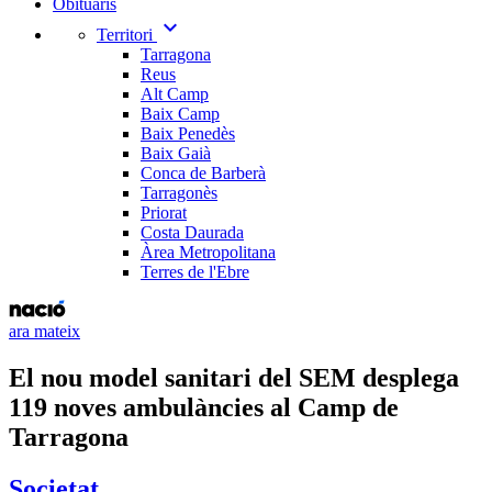
Obituaris
expand_more
Territori
Tarragona
Reus
Alt Camp
Baix Camp
Baix Penedès
Baix Gaià
Conca de Barberà
Tarragonès
Priorat
Costa Daurada
Àrea Metropolitana
Terres de l'Ebre
ara mateix
El nou model sanitari del SEM desplega
119 noves ambulàncies al Camp de
Tarragona
Societat