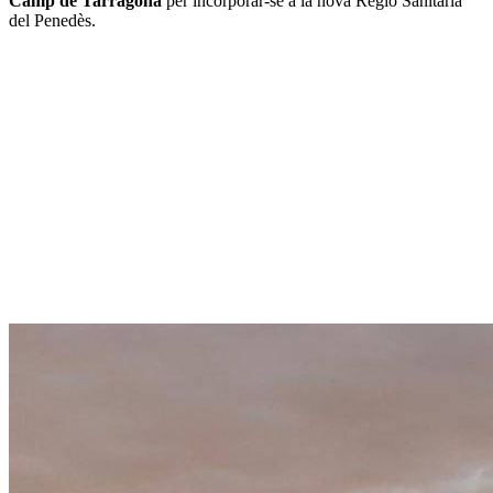
Camp de Tarragona
per incorporar-se a la nova Regió Sanitària
del Penedès.