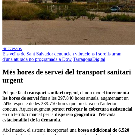
Successos
Els veïns de Sant Salvador denuncien vibracions i sorolls arran
d'una aturada no programada a Dow
TarragonaDigital
Més hores de servei del transport sanitari
urgent
Pel que fa al
transport sanitari urgent
, el nou model
incrementa
les hores de servei
fins a les 297.840 hores anuals, augmentant un
24% respecte de les 239.750 hores que prestava en l'anterior
concurs. Aquest augment permet
reforçar la cobertura assistencial
en un territori marcat per la
dispersió geogràfica
i l'elevada
estacionalitat de la demanda
.
Així mateix, el sistema incorporarà una
bossa addicional de 6.520