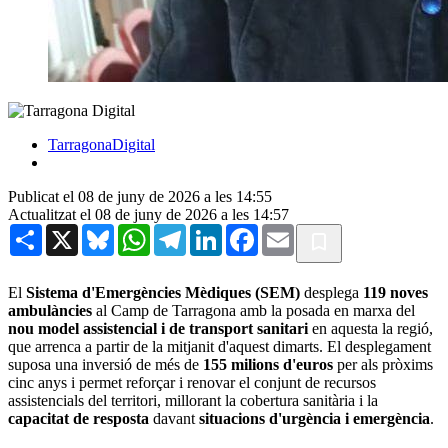
TarragonaDigital
Publicat el 08 de juny de 2026 a les 14:55
Actualitzat el 08 de juny de 2026 a les 14:57
Share
X
Bluesky
WhatsApp
Telegram
LinkedIn
Facebook
Email
El
Sistema d'Emergències Mèdiques (SEM)
desplega
119 noves
ambulàncies
al Camp de Tarragona amb la posada en marxa del
nou model assistencial i de transport sanitari
en aquesta la regió,
que arrenca a partir de la mitjanit d'aquest dimarts. El desplegament
suposa una inversió de més de
155 milions d'euros
per als pròxims
cinc anys i permet reforçar i renovar el conjunt de recursos
assistencials del territori, millorant la cobertura sanitària i la
capacitat de resposta
davant
situacions d'urgència i emergència
.