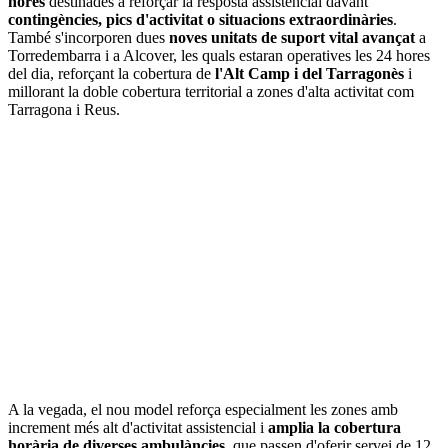
hores
destinades a reforçar la resposta assistencial davant
contingències, pics d'activitat o situacions extraordinàries
.
També s'incorporen dues
noves unitats de suport vital avançat
a
Torredembarra i a Alcover, les quals estaran operatives les 24 hores
del dia, reforçant la cobertura de
l'Alt Camp i del Tarragonès
i
millorant la doble cobertura territorial a zones d'alta activitat com
Tarragona i Reus.
A la vegada, el nou model reforça especialment les zones amb
increment més alt d'activitat assistencial i
amplia la cobertura
horària de diverses ambulàncies
, que passen d'oferir servei de 12