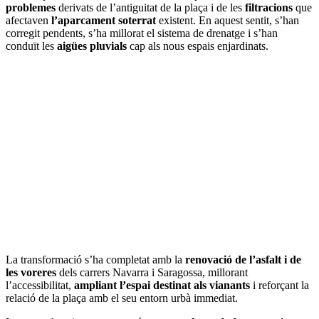
problemes
derivats de l’antiguitat de la plaça i de les
filtracions
que
afectaven
l’aparcament soterrat
existent. En aquest sentit, s’han
corregit pendents, s’ha millorat el sistema de drenatge i s’han
conduït les
aigües pluvials
cap als nous espais enjardinats.
La transformació s’ha completat amb la
renovació de l’asfalt i de
les voreres
dels carrers Navarra i Saragossa, millorant
l’accessibilitat,
ampliant l’espai destinat als vianants
i reforçant la
relació de la plaça amb el seu entorn urbà immediat.