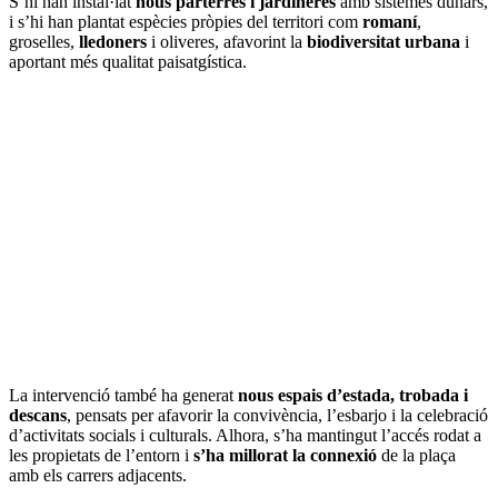
S’hi han instal·lat
nous parterres i jardineres
amb sistemes dunars,
i s’hi han plantat espècies pròpies del territori com
romaní
,
groselles,
lledoners
i oliveres, afavorint la
biodiversitat urbana
i
aportant més qualitat paisatgística.
La intervenció també ha generat
nous espais d’estada, trobada i
descans
, pensats per afavorir la convivència, l’esbarjo i la celebració
d’activitats socials i culturals. Alhora, s’ha mantingut l’accés rodat a
les propietats de l’entorn i
s’ha millorat la connexió
de la plaça
amb els carrers adjacents.