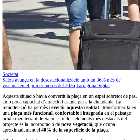
Societat
Salou avança en la desestacionalització amb un 36% més de
visitants en el primer mesos del 2026
TarragonaDigital
Aquesta situació havia convertit la plaça en un espai sobretot de pas,
amb poca capacitat d’atracció i estada per a la ciutadania. La
remodelació ha permès
revertir aquesta realitat
i transformar-la en
una
plaça més funcional, confortable i integrada
en el paisatge
urbà i mediterrani de Salou. Un dels elements més destacats del
projecte és la incorporació de
nova vegetació
, que ocupa
aproximadament el
40% de la superfície de la plaça
.