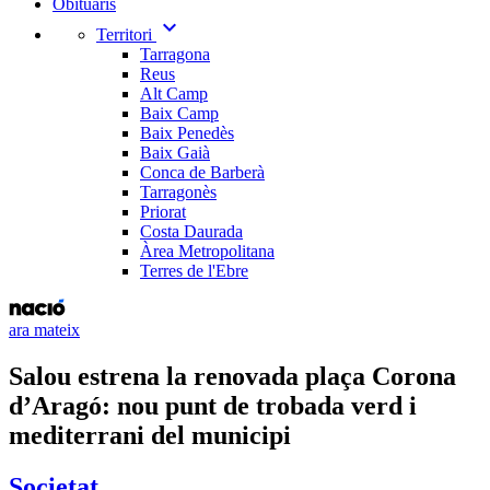
Obituaris
expand_more
Territori
Tarragona
Reus
Alt Camp
Baix Camp
Baix Penedès
Baix Gaià
Conca de Barberà
Tarragonès
Priorat
Costa Daurada
Àrea Metropolitana
Terres de l'Ebre
ara mateix
Salou estrena la renovada plaça Corona
d’Aragó: nou punt de trobada verd i
mediterrani del municipi
Societat