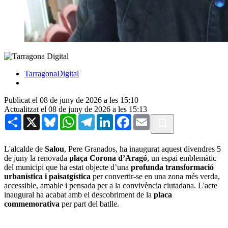
TarragonaDigital
Publicat el 08 de juny de 2026 a les 15:10
Actualitzat el 08 de juny de 2026 a les 15:13
Share
X
Bluesky
WhatsApp
Telegram
LinkedIn
Facebook
Email
L'alcalde de
Salou
, Pere Granados, ha inaugurat aquest divendres 5
de juny la renovada
plaça Corona d’Aragó
, un espai emblemàtic
del municipi que ha estat objecte d’una
profunda transformació
urbanística i paisatgística
per convertir-se en una zona més verda,
accessible, amable i pensada per a la convivència ciutadana. L'acte
inaugural ha acabat amb el descobriment de la
placa
commemorativa
per part del batlle.