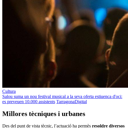
Cultura
Salou suma un nou festival musical a la seva oferta estiuenca d'oci:
es preveuen 10.000 assistents
TarragonaDigital
Millores tècniques i urbanes
Des del punt de vista tècnic, l’actuació ha permès
resoldre diversos