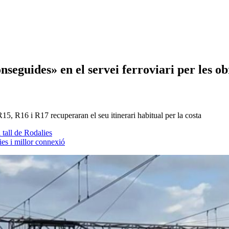
onseguides» en el servei ferroviari per les 
 R15, R16 i R17 recuperaran el seu itinerari habitual per la costa
 tall de Rodalies
ies i millor connexió