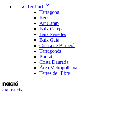
expand_more
Territori
Tarragona
Reus
Alt Camp
Baix Camp
Baix Penedès
Baix Gaià
Conca de Barberà
Tarragonès
Priorat
Costa Daurada
Àrea Metropolitana
Terres de l'Ebre
ara mateix