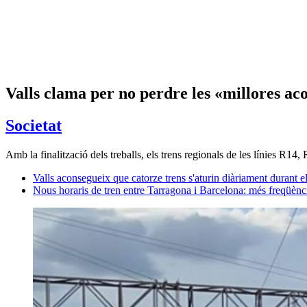
Valls clama per no perdre les «millores ac
Societat
Amb la finalització dels treballs, els trens regionals de les línies R14,
Valls aconsegueix que catorze trens s'aturin diàriament durant el
Nous horaris de tren entre Tarragona i Barcelona: més freqüènc