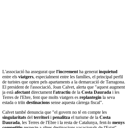
L'associació ha assegurat que
l'increment
ha generat
inquietud
entre els
viatgers
, especialment entre les famílies, el principal perfil
de turistes que opten pels apartaments a la demarcació de Tarragona.
El president de l'associació, Joan Calvet, alerta que "aquest augment
ja està
afectant
directament
l'atractiu
de la
Costa Daurada
i les
Terres de l'Ebre, fent que molts viatgers es
replantegin
la seva
estada o triïn
destinacions
sense aquesta càrrega fiscal".
Calvet també denuncia que "el govern no té en compte les
singularitats
del
territori
i
penalitza
el turisme de la
Costa
Daurada
, les Terres de l'Ebre i la resta de Catalunya, fent-lo
menys
competitiu
respecte a altres destinacions vacacionals de l'Estat".