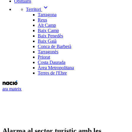
Obituaris
expand_more
Territori
Tarragona
Reus
Alt Camp
Baix Camp
Baix Penedès
Baix Gaià
Conca de Barberà
Tarragonès
Priorat
Costa Daurada
Àrea Metropolitana
Terres de l'Ebre
ara mateix
Alarma al sector turístic amb les