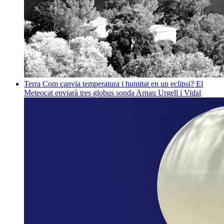
Terra
Com canvia temperatura i humitat en un eclipsi? El
Meteocat enviarà tres globus sonda
Arnau Urgell i Vidal