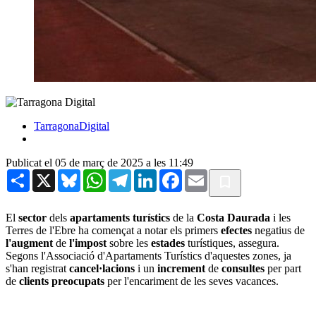
TarragonaDigital
Publicat el 05 de març de 2025 a les 11:49
Share
X
Bluesky
WhatsApp
Telegram
LinkedIn
Facebook
Email
El
sector
dels
apartaments turístics
de la
Costa Daurada
i les
Terres de l'Ebre ha començat a notar els primers
efectes
negatius de
l'augment
de
l'impost
sobre les
estades
turístiques, assegura.
Segons l'Associació d'Apartaments Turístics d'aquestes zones, ja
s'han registrat
cancel·lacions
i un
increment
de
consultes
per part
de
clients preocupats
per l'encariment de les seves vacances.