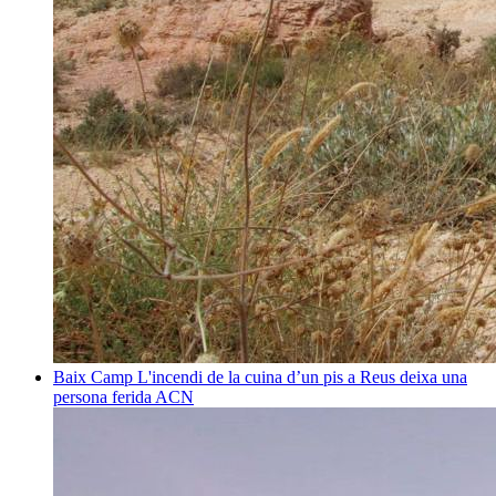
Baix Camp
L'incendi de la cuina d’un pis a Reus deixa una
persona ferida
ACN