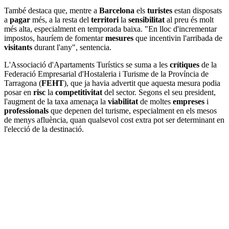
També destaca que, mentre a
Barcelona
els
turistes
estan disposats
a
pagar
més, a la resta del
territori
la
sensibilitat
al preu és molt
més alta, especialment en temporada baixa. "En lloc d'incrementar
impostos, hauríem de fomentar
mesures
que incentivin l'arribada de
visitants
durant l'any", sentencia.
L'Associació d'Apartaments Turístics se suma a les
crítiques
de la
Federació Empresarial d'Hostaleria i Turisme de la Província de
Tarragona (
FEHT
), que ja havia advertit que aquesta mesura podia
posar en
risc
la
competitivitat
del sector. Segons el seu president,
l'augment de la taxa amenaça la
viabilitat
de moltes
empreses
i
professionals
que depenen del turisme, especialment en els mesos
de menys afluència, quan qualsevol cost extra pot ser determinant en
l'elecció de la destinació.