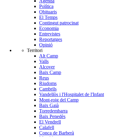
Agenda
Política
Obituaris
El Temps
Contingut patrocinat
Economia
Entrevistes
Reportatges
Opinió
Territori
Alt Camp
Valls
Alcover
Baix Camp
Reus
Riudoms
Cambrils
Vandellòs i l'Hospitalet de l'Infant
Mont-roig del Camp
Baix Gaià
Torredembarra
Baix Penedès
El Vendrell
Calafell
Conca de Barberà