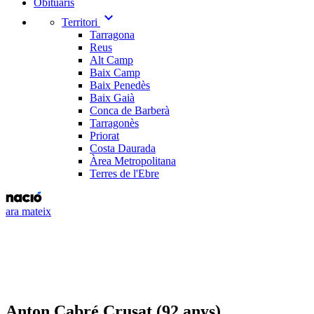
Obituaris
expand_more
Territori
Tarragona
Reus
Alt Camp
Baix Camp
Baix Penedès
Baix Gaià
Conca de Barberà
Tarragonès
Priorat
Costa Daurada
Àrea Metropolitana
Terres de l'Ebre
ara mateix
Anton Cabré Crusat (92 anys)