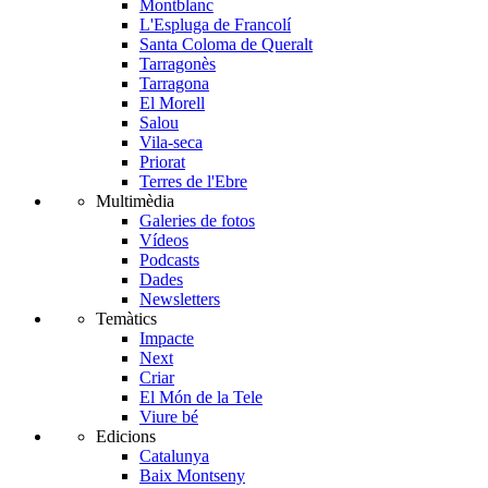
Montblanc
L'Espluga de Francolí
Santa Coloma de Queralt
Tarragonès
Tarragona
El Morell
Salou
Vila-seca
Priorat
Terres de l'Ebre
Multimèdia
Galeries de fotos
Vídeos
Podcasts
Dades
Newsletters
Temàtics
Impacte
Next
Criar
El Món de la Tele
Viure bé
Edicions
Catalunya
Baix Montseny