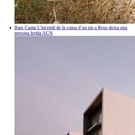
Baix Camp
L'incendi de la cuina d’un pis a Reus deixa una
persona ferida
ACN