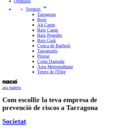
Obituaris
expand_more
Territori
Tarragona
Reus
Alt Camp
Baix Camp
Baix Penedès
Baix Gaià
Conca de Barberà
Tarragonès
Priorat
Costa Daurada
Àrea Metropolitana
Terres de l'Ebre
ara mateix
Com escollir la teva empresa de
prevenció de riscos a Tarragona
Societat