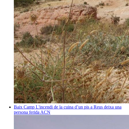
Baix Camp
L'incendi de la cuina d’un pis a Reus deixa una
persona ferida
ACN