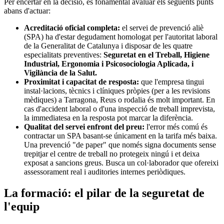
Per encertar en la decisió, és fonamental avaluar els següents punts
abans d'actuar:
Acreditació oficial completa:
el servei de prevenció aliè
(SPA) ha d'estar degudament homologat per l'autoritat laboral
de la Generalitat de Catalunya i disposar de les quatre
especialitats preventives:
Seguretat en el Treball, Higiene
Industrial, Ergonomia i Psicosociologia Aplicada, i
Vigilància de la Salut.
Proximitat i capacitat de resposta:
que l'empresa tingui
instal·lacions, tècnics i clíniques pròpies (per a les revisions
mèdiques) a Tarragona, Reus o rodalia és molt important. En
cas d'accident laboral o d'una inspecció de treball imprevista,
la immediatesa en la resposta pot marcar la diferència.
Qualitat del servei enfront del preu:
l'error més comú és
contractar un SPA basant-se únicament en la tarifa més baixa.
Una prevenció "de paper" que només signa documents sense
trepitjar el centre de treball no protegeix ningú i et deixa
exposat a sancions greus. Busca un col·laborador que ofereixi
assessorament real i auditories internes periòdiques.
La formació: el pilar de la seguretat de
l'equip