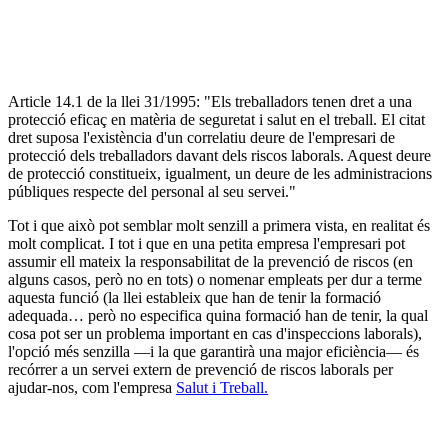
Article 14.1 de la llei 31/1995: "Els treballadors tenen dret a una
protecció eficaç en matèria de seguretat i salut en el treball. El citat
dret suposa l'existència d'un correlatiu deure de l'empresari de
protecció dels treballadors davant dels riscos laborals. Aquest deure
de protecció constitueix, igualment, un deure de les administracions
públiques respecte del personal al seu servei."
Tot i que això pot semblar molt senzill a primera vista, en realitat és
molt complicat. I tot i que en una petita empresa l'empresari pot
assumir ell mateix la responsabilitat de la prevenció de riscos (en
alguns casos, però no en tots) o nomenar empleats per dur a terme
aquesta funció (la llei estableix que han de tenir la formació
adequada… però no especifica quina formació han de tenir, la qual
cosa pot ser un problema important en cas d'inspeccions laborals),
l'opció més senzilla —i la que garantirà una major eficiència— és
recórrer a un servei extern de prevenció de riscos laborals per
ajudar-nos, com l'empresa
Salut i Treball.