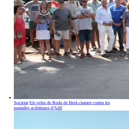
Societat
Els veïns de Roda de Berà clamen contra les
pantalles acústiques d'Adif