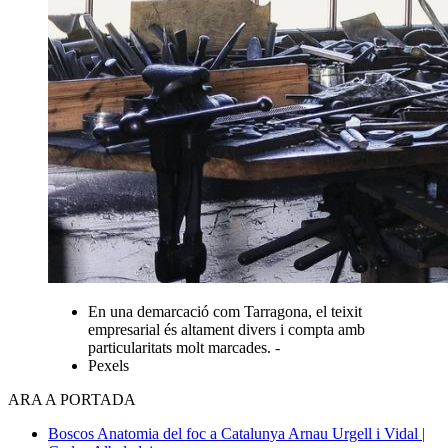
En una demarcació com Tarragona, el teixit
empresarial és altament divers i compta amb
particularitats molt marcades. -
Pexels
ARA A PORTADA
Boscos
Anatomia del foc a Catalunya
Arnau Urgell i Vidal |