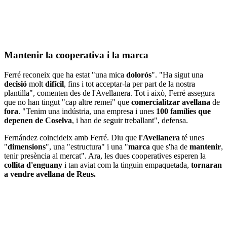
Mantenir la cooperativa i la marca
Ferré reconeix que ha estat "una mica
dolorós
". "Ha sigut una
decisió
molt
difícil
, fins i tot acceptar-la per part de la nostra
plantilla", comenten des de l'Avellanera. Tot i això, Ferré assegura
que no han tingut "cap altre remei" que
comercialitzar
avellana
de
fora
. "Tenim una indústria, una empresa i unes
100 famílies que
depenen de Coselva
, i han de seguir treballant", defensa.
Fernández coincideix amb Ferré. Diu que
l'Avellanera
té unes
"
dimensions
", una "estructura" i una "
marca
que s'ha de
mantenir
,
tenir presència al mercat". Ara, les dues cooperatives esperen la
collita
d'enguany
i tan aviat com la tinguin empaquetada,
tornaran
a vendre avellana de Reus.