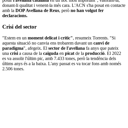
posar
l'avellana catalana
en un lloc molt important", valorant-la,
donant-li qualitat i venent-la més cara. L'ACN s'ha posat en contacte
amb la
DOP Avellana de Reus
, però
no han volgut fer
declaracions.
Crisi del sector
"Estem en un
moment delicat i crític"
, resumeix Torrents. "Si
aquesta situació no canvia ens trobarem davant un
canvi de
paradigma
", afegeix. El
sector de l'avellana
fa anys que pateix
una
crisi
a causa de la
caiguda
en
picat
de la
producció
. El 2022
es va assolir l'últim pic, amb 7.433 tones, però la tendència dels
últims anys és a la baixa. L'any passat es va tocar fons amb només
2.506 tones.