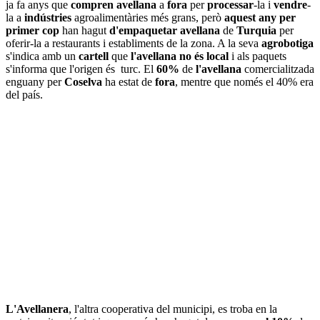
ja fa anys que
compren
avellana
a
fora
per
processar
-la i
vendre
-
la a
indústries
agroalimentàries més grans, però
aquest any
per
primer cop
han hagut
d'empaquetar
avellana
de
Turquia
per
oferir-la a restaurants i establiments de la zona. A la seva
agrobotiga
s'indica amb un
cartell
que
l'avellana
no és local
i als paquets
s'informa que l'origen és turc. El
60%
de
l'avellana
comercialitzada
enguany per
Coselva
ha estat de
fora
, mentre que només el 40% era
del país.
L'Avellanera
, l'altra cooperativa del municipi, es troba en la