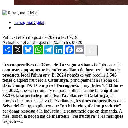
TarragonaDigital
Publicat el 25 d’agost de 2025 a les 09:19
Actualitzat el 25 d’agost de 2025 a les 09:20
Share
X
Bluesky
WhatsApp
Telegram
LinkedIn
Facebook
Email
Les
cooperatives
del Camp de
Tarragona
s'han vist "abocades" a
comprar
,
empaquetar
i
vendre
avellana
de
fora
per la
falta
de
producte local
l'últim any. El
2024
només es van recollir
2.506
tones
d'aquest fruit sec a
Catalunya
, principalment a la zona del
Baix Camp, l'Alt Camp i el Tarragonès,
lluny de les
7.433 tones
del
2022
, que va ser un any de bona collita. També ha
caigut un
33,3%
la
superfície
productiva
d'avellaners
a
Catalunya
, en
només cinc anys. Coselva i l'Avellanera, les
dues cooperatives
de la
Selva
del Camp, expliquen que "
no hi havia suficient producte
"
per donar resposta a la indústria i la restauració que en demanda. A
més, tenien la necessitat de
mantenir
"
l'estructura
" i les
marques
respectives.