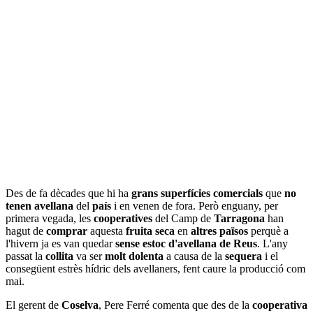
Des de fa dècades que hi ha
grans superfícies comercials
que
no
tenen avellana
del
país
i en venen de fora. Però enguany, per
primera vegada, les
cooperatives
del Camp de
Tarragona
han
hagut de
comprar
aquesta
fruita
seca
en
altres països
perquè a
l'hivern ja es van quedar
sense estoc d'avellana de Reus
. L'any
passat la
collita
va ser
molt dolenta
a causa de la
sequera
i el
consegüent estrès hídric dels avellaners, fent caure la producció com
mai.
El gerent de
Coselva
, Pere Ferré comenta que des de la
cooperativa