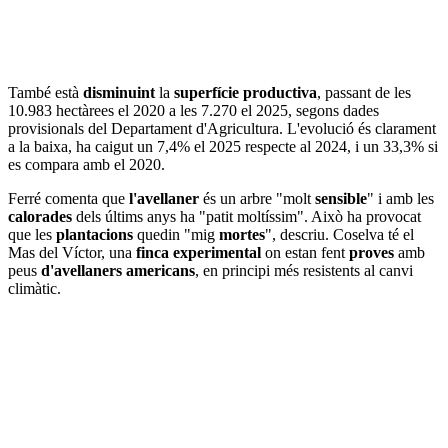
També està
disminuint
la
superfície productiva
, passant de les
10.983 hectàrees el 2020 a les 7.270 el 2025, segons dades
provisionals del Departament d'Agricultura. L'evolució és clarament
a la baixa, ha caigut un 7,4% el 2025 respecte al 2024, i un 33,3% si
es compara amb el 2020.
Ferré comenta que
l'avellaner
és un arbre "molt
sensible
" i amb les
calorades
dels últims anys ha "patit moltíssim". Això ha provocat
que les
plantacions
quedin "mig
mortes
", descriu. Coselva té el
Mas del Víctor, una
finca
experimental
on estan fent
proves
amb
peus
d'avellaners
americans
, en principi més resistents al canvi
climàtic.