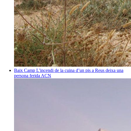
Baix Camp
L'incendi de la cuina d’un pis a Reus deixa una
persona ferida
ACN