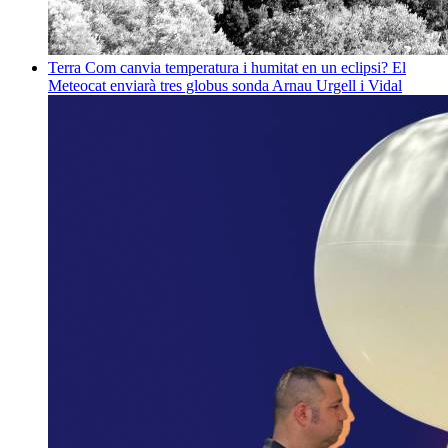
Terra
Com canvia temperatura i humitat en un eclipsi? El
Meteocat enviarà tres globus sonda
Arnau Urgell i Vidal