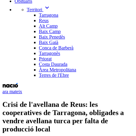
Obituaris
expand_more
Territori
Tarragona
Reus
Alt Camp
Baix Camp
Baix Penedès
Baix Gaià
Conca de Barberà
Tarragonès
Priorat
Costa Daurada
Àrea Metropolitana
Terres de l'Ebre
ara mateix
Crisi de l'avellana de Reus: les
cooperatives de Tarragona, obligades a
vendre avellana turca per falta de
producció local