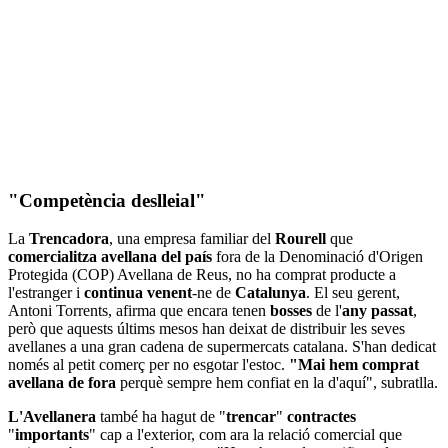
"Competència deslleial"
La
Trencadora
, una empresa familiar del
Rourell
que
comercialitza avellana del país
fora
de la Denominació d'Origen
Protegida (COP) Avellana de Reus, no ha comprat producte a
l'estranger i
continua
venent
-ne de
Catalunya
. El seu gerent,
Antoni Torrents, afirma que encara tenen
bosses
de l'
any passat
,
però que aquests últims mesos han deixat de distribuir les seves
avellanes a una gran cadena de supermercats catalana. S'han dedicat
només al petit comerç per no esgotar l'estoc.
"Mai hem comprat
avellana de fora
perquè sempre hem confiat en la d'aquí", subratlla.
L'Avellanera
també ha hagut de "
trencar
"
contractes
"
importants
" cap a l'exterior, com ara la relació comercial que