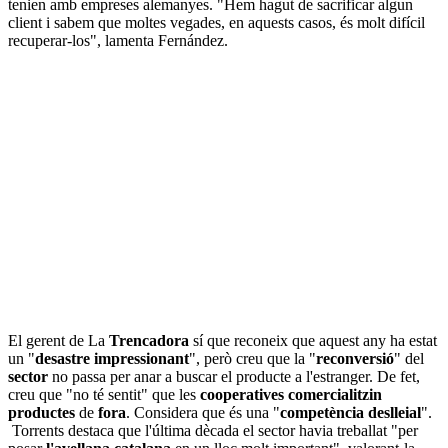
tenien amb empreses alemanyes. "Hem hagut de sacrificar algun
client i sabem que moltes vegades, en aquests casos, és molt difícil
recuperar-los", lamenta Fernández.
El gerent de La
Trencadora
sí que reconeix que aquest any ha estat
un "
desastre
impressionant
", però creu que la "
reconversió
" del
sector
no passa per anar a buscar el producte a l'estranger. De fet,
creu que "no té sentit" que les
cooperatives
comercialitzin
productes
de
fora
. Considera que és una "
competència deslleial
".
Torrents destaca que l'última dècada el sector havia treballat "per