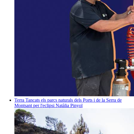
Terra
Tancats els parcs naturals dels Ports i de la Serra de
Montsant per l'eclipsi
Natàlia Pinyol