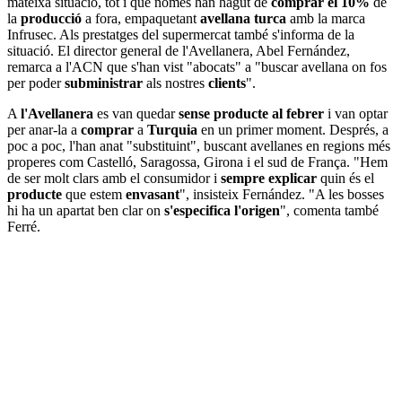
mateixa situació, tot i que només han hagut de
comprar el 10%
de
la
producció
a fora, empaquetant
avellana turca
amb la marca
Infrusec. Als prestatges del supermercat també s'informa de la
situació. El director general de l'Avellanera, Abel Fernández,
remarca a l'ACN que s'han vist "abocats" a "buscar avellana on fos
per poder
subministrar
als nostres
clients
".
A
l'Avellanera
es van quedar
sense producte al febrer
i van optar
per anar-la a
comprar
a
Turquia
en un primer moment. Després, a
poc a poc, l'han anat "substituint", buscant avellanes en regions més
properes com Castelló, Saragossa, Girona i el sud de França. "Hem
de ser molt clars amb el consumidor i
sempre
explicar
quin és el
producte
que estem
envasant
", insisteix Fernández. "A les bosses
hi ha un apartat ben clar on
s'especifica
l'origen
", comenta també
Ferré.