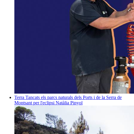
Terra
Tancats els parcs naturals dels Ports i de la Serra de
Montsant per l'eclipsi
Natàlia Pinyol