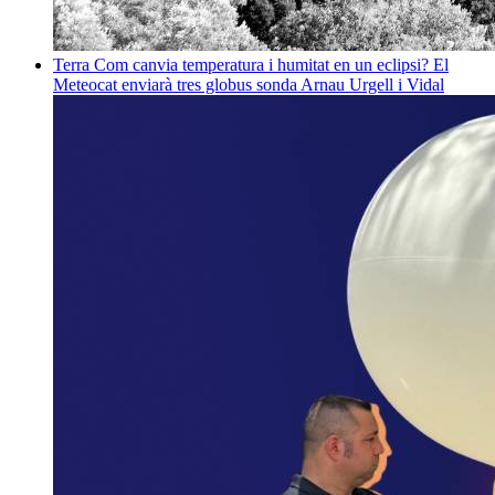
Terra
Com canvia temperatura i humitat en un eclipsi? El
Meteocat enviarà tres globus sonda
Arnau Urgell i Vidal