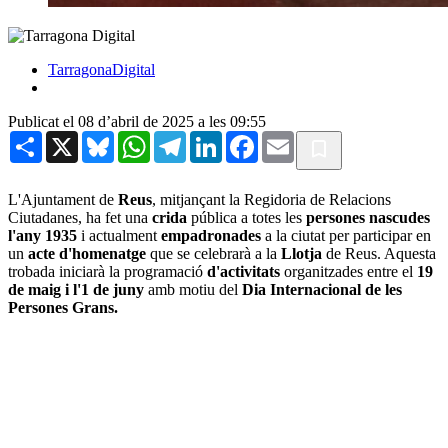
TarragonaDigital
Publicat el 08 d’abril de 2025 a les 09:55
Share
X
Bluesky
WhatsApp
Telegram
LinkedIn
Facebook
Email
L'Ajuntament de
Reus
, mitjançant la Regidoria de Relacions
Ciutadanes, ha fet una
crida
pública a totes les
persones nascudes
l'any 1935
i actualment
empadronades
a la ciutat per participar en
un
acte d'homenatge
que se celebrarà a la
Llotja
de Reus. Aquesta
trobada iniciarà la programació
d'activitats
organitzades entre el
19
de maig i l'1 de juny
amb motiu del
Dia Internacional de les
Persones Grans.