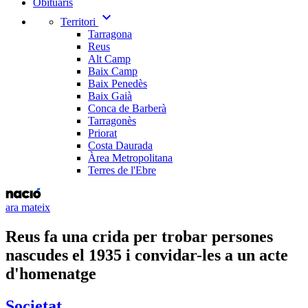
Obituaris
expand_more
Territori
Tarragona
Reus
Alt Camp
Baix Camp
Baix Penedès
Baix Gaià
Conca de Barberà
Tarragonès
Priorat
Costa Daurada
Àrea Metropolitana
Terres de l'Ebre
ara mateix
Reus fa una crida per trobar persones
nascudes el 1935 i convidar-les a un acte
d'homenatge
Societat