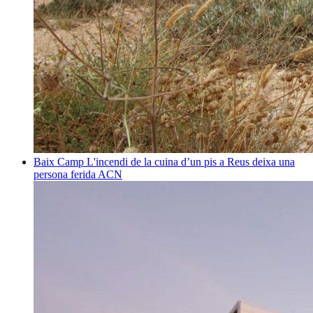
Baix Camp
L'incendi de la cuina d’un pis a Reus deixa una
persona ferida
ACN