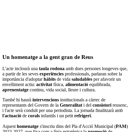
Un homenatge a la gent gran de Reus
L'acte inclourà una
taula rodona
amb dues persones longeves que,
a partir de les seves
experiències
professionals, parlaran sobre la
importància d'adoptar
hàbits
de vida
saludables
per afavorir un
envelliment actiu:
activitat
física,
alimentació
equilibrada,
aprenentatge
continu, vida social, lleure i cultura.
També hi haurà
intervencions
institucionals a càrrec de
representants del Govern de la
Generalitat
i del
consistori
reusenc,
i l'acte serà conduït per una periodista. La jornada finalitzarà amb
l'actuació
de
corals
infantils i un petit
refrigeri
.
Aquest
homenatge
s'inscriu dins del Pla d'Acció Municipal (
PAM
)
2023-2027, que fixa com a línia estratègica la
promoció
de