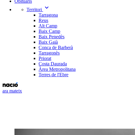
Obituaris
expand_more
Territori
Tarragona
Reus
Alt Camp
Baix Camp
Baix Penedès
Baix Gaià
Conca de Barberà
Tarragonès
Priorat
Costa Daurada
Àrea Metropolitana
Terres de l'Ebre
ara mateix