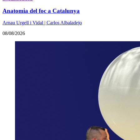
Anatomia del foc a Catalunya
Arnau Urgell i Vidal | Carlos Albaladejo
08/08/2026