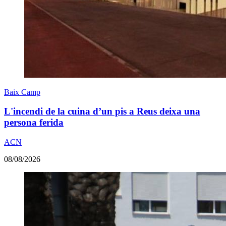
Baix Camp
L'incendi de la cuina d’un pis a Reus deixa una
persona ferida
ACN
08/08/2026