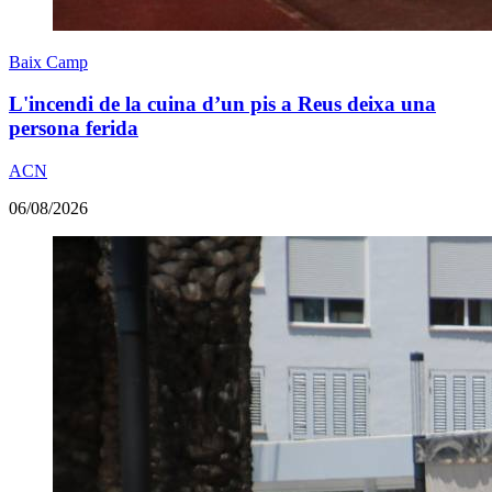
Baix Camp
L'incendi de la cuina d’un pis a Reus deixa una
persona ferida
ACN
06/08/2026