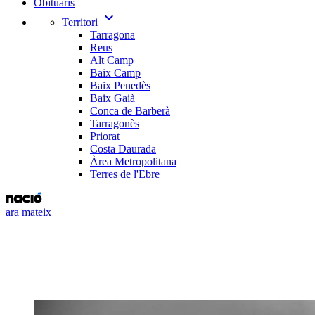
Obituaris
expand_more
Territori
Tarragona
Reus
Alt Camp
Baix Camp
Baix Penedès
Baix Gaià
Conca de Barberà
Tarragonès
Priorat
Costa Daurada
Àrea Metropolitana
Terres de l'Ebre
ara mateix