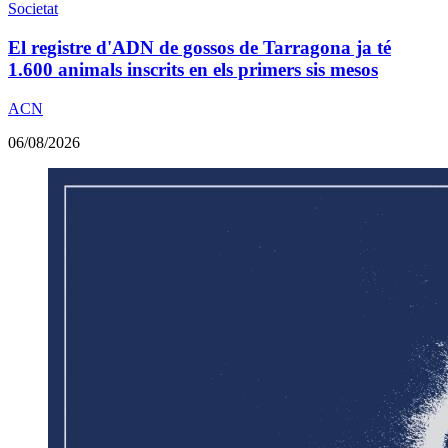
Societat
El registre d'ADN de gossos de Tarragona ja té
1.600 animals inscrits en els primers sis mesos
ACN
06/08/2026