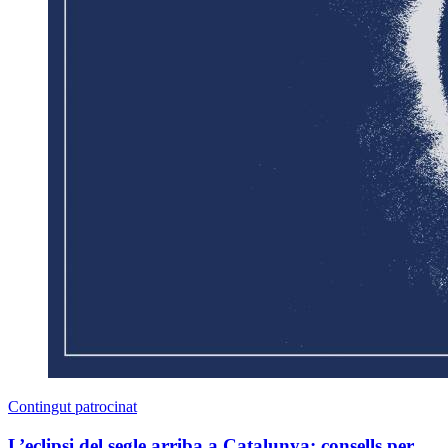
Contingut patrocinat
L’eclipsi del segle arriba a Catalunya: consells per