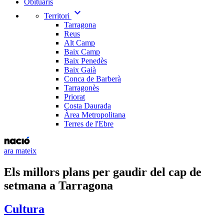
Obituaris
expand_more
Territori
Tarragona
Reus
Alt Camp
Baix Camp
Baix Penedès
Baix Gaià
Conca de Barberà
Tarragonès
Priorat
Costa Daurada
Àrea Metropolitana
Terres de l'Ebre
ara mateix
Els millors plans per gaudir del cap de
setmana a Tarragona
Cultura