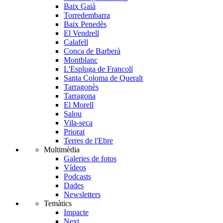
Baix Gaià
Torredembarra
Baix Penedès
El Vendrell
Calafell
Conca de Barberà
Montblanc
L'Espluga de Francolí
Santa Coloma de Queralt
Tarragonès
Tarragona
El Morell
Salou
Vila-seca
Priorat
Terres de l'Ebre
Multimèdia
Galeries de fotos
Vídeos
Podcasts
Dades
Newsletters
Temàtics
Impacte
Next