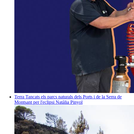
Terra
Tancats els parcs naturals dels Ports i de la Serra de
Montsant per l'eclipsi
Natàlia Pinyol