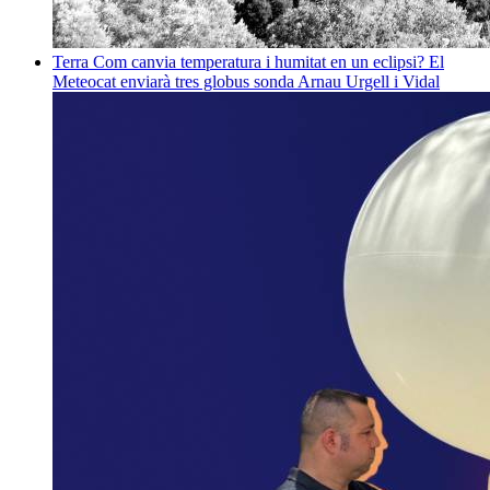
Terra
Com canvia temperatura i humitat en un eclipsi? El
Meteocat enviarà tres globus sonda
Arnau Urgell i Vidal