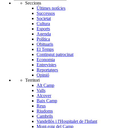
Seccions
Últimes notícies
Successos
Societat
Cultura
Esports
Agenda
Política
Obituaris
El Temps
Contingut patrocinat
Economia
Entrevistes
Reportatges
Opinió
Territori
Alt Camp
Valls
Alcover
Baix Camp
Reus
Riudoms
Cambrils
Vandellòs i l'Hospitalet de l'Infant
Mont-roig del Camp