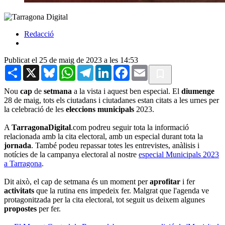
Redacció
Publicat el 25 de maig de 2023 a les 14:53
Share
X
Bluesky
WhatsApp
Telegram
LinkedIn
Facebook
Email
Nou
cap
de
setmana
a la vista i aquest ben especial. El
diumenge
28 de maig, tots els ciutadans i ciutadanes estan citats a les urnes per
la celebració de les
eleccions
municipals
2023.
A
TarragonaDigital
.com podreu seguir tota la informació
relacionada amb la cita electoral, amb un especial durant tota la
jornada
. També podeu repassar totes les entrevistes, anàlisis i
notícies de la campanya electoral al nostre
especial Municipals 2023
a Tarragona
.
Dit això, el cap de setmana és un moment per
aprofitar
i fer
activitats
que la rutina ens impedeix fer. Malgrat que l'agenda ve
protagonitzada per la cita electoral, tot seguit us deixem algunes
propostes
per fer.