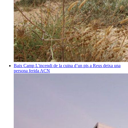
Baix Camp
L'incendi de la cuina d’un pis a Reus deixa una
persona ferida
ACN