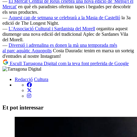
—
El Mercat Central de Reus celebra una nova edició de 'Menja't el
Mercat'
en què els paradistes oferiran tapes i begudes per descobrir
els seus productes.
—
Aquest cap de setmana se celebrarà a la Masia de Castelló
la 3a
edició de The Longest Night.
—
L'Associació Cultural i Sardanista del Morell
organitza aquest
diumenge una nova edició del tradicional Aplec de Sardanes Vila
del Morell.
—
Diversió i adrenalina es donen la mà una temporada més
al parc aquàtic Aquopolis
Costa Daurada: tenim en marxa un sorteig
d'entrades al nostre Instagram!
Escull Tarragona Digital com la teva font preferida de Google
Redacció
Cultura
Et pot interessar