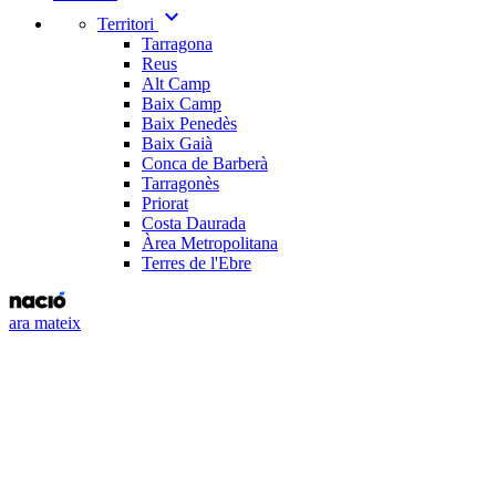
expand_more
Territori
Tarragona
Reus
Alt Camp
Baix Camp
Baix Penedès
Baix Gaià
Conca de Barberà
Tarragonès
Priorat
Costa Daurada
Àrea Metropolitana
Terres de l'Ebre
ara mateix