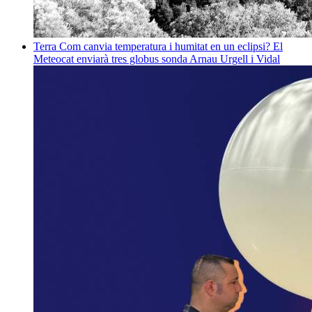
Terra
Com canvia temperatura i humitat en un eclipsi? El
Meteocat enviarà tres globus sonda
Arnau Urgell i Vidal