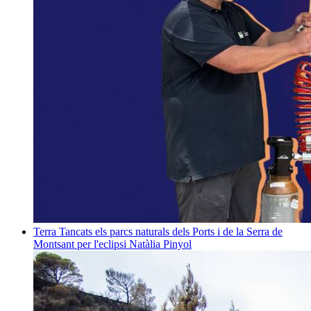
Terra
Tancats els parcs naturals dels Ports i de la Serra de
Montsant per l'eclipsi
Natàlia Pinyol