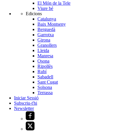
El Món de la Tele
Viure bé
Edicions
Catalunya
Baix Montseny
Berguedà
Garrotxa
Girona
Granollers
Lleida
Manresa
Osona
Ripollès
Rubí
Sabadell
Sant Cugat
Solsona
Terrassa
Iniciar Sessió
Subscriu-t'hi
Newsletter