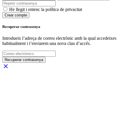
He llegit i entenc la política de privacitat
Crear compte
Recuperar contrasenya
Introdueix l’adreça de correu electrònic amb la qual accedeixes
habitualment i t’enviarem una nova clau d’accés.
Recuperar contrasenya
close