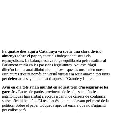
Fa quatre dies aquí a Catalunya va sortir una clara divisió,
almenys sobre el paper,
entre els independentistes i els
espanyolistes. La balança estava força equilibrada pels resultats al
Parlament català en les passades legislatures. Aquesta fràgil
diferència s’ha anat diluint al comprovar que els uns tenien unes
estructures d’estat només en versió virtual i la resta anaven tots units
per defensar la sagrada unitat d’aquesta “Grande y Libre”.
Avui en dia tots s’han muntat en aquest tren d’assegurar-se les
garrofes.
Pactes de partits provinents de les dues tendències
antagòniques han arribat a acords a canvi de càrrecs de confiança
sense ofici ni benefici. El resultat és tot tira endavant pel corró de la
política. Sobre el paper tot queda aprovat encara que no s’aguanti
per enlloc però