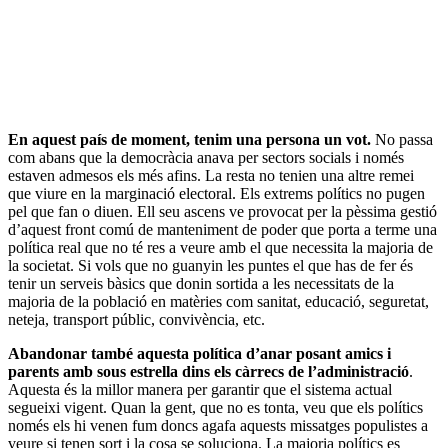
En aquest país de moment, tenim una persona un vot.
No passa
com abans que la democràcia anava per sectors socials i només
estaven admesos els més afins. La resta no tenien una altre remei
que viure en la marginació electoral. Els extrems polítics no pugen
pel que fan o diuen. Ell seu ascens ve provocat per la pèssima gestió
d’aquest front comú de manteniment de poder que porta a terme una
política real que no té res a veure amb el que necessita la majoria de
la societat. Si vols que no guanyin les puntes el que has de fer és
tenir un serveis bàsics que donin sortida a les necessitats de la
majoria de la població en matèries com sanitat, educació, seguretat,
neteja, transport públic, convivència, etc.
Abandonar també aquesta política d’anar posant amics i
parents amb sous estrella dins els càrrecs de l’administració
.
Aquesta és la millor manera per garantir que el sistema actual
segueixi vigent. Quan la gent, que no es tonta, veu que els polítics
només els hi venen fum doncs agafa aquests missatges populistes a
veure si tenen sort i la cosa se soluciona. La majoria polítics es