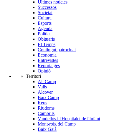
Últimes notícies
Successos
Societat
Cultura
Esports
Agenda
Política
Obituaris
El Temps
Contingut patrocinat
Economia
Entrevistes
Reportatges
Opinió
Territori
Alt Camp
Valls
Alcover
Baix Camp
Reus
Riudoms
Cambrils
Vandellòs i l'Hospitalet de l'Infant
Mont-roig del Camp
Baix Gaià