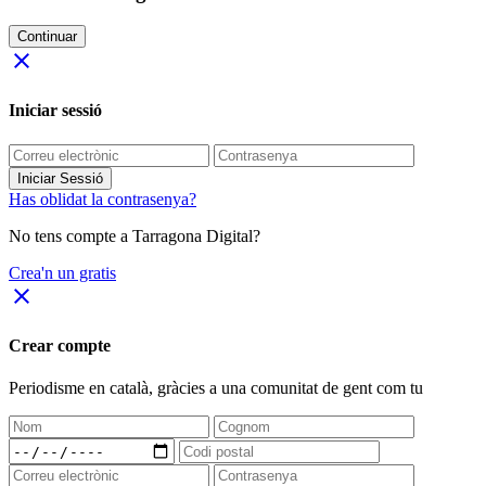
Continuar
close
Iniciar sessió
Iniciar Sessió
Has oblidat la contrasenya?
No tens compte a Tarragona Digital?
Crea'n un gratis
close
Crear compte
Periodisme
en català
, gràcies a una comunitat de gent com tu