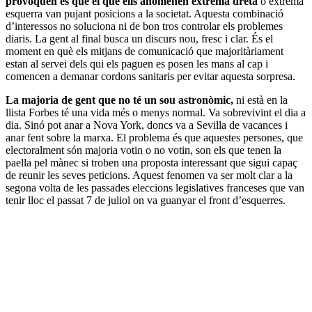
provoquen és que el que ells anomenen extrema dreta
o extrema
esquerra van pujant posicions a la societat. Aquesta combinació
d’interessos no soluciona ni de bon tros controlar els problemes
diaris. La gent al final busca un discurs nou, fresc i clar. És el
moment en què els mitjans de comunicació que majoritàriament
estan al servei dels qui els paguen es posen les mans al cap i
comencen a demanar cordons sanitaris per evitar aquesta sorpresa.
La majoria de gent que no té un sou astronòmic,
ni està en la
llista Forbes té una vida més o menys normal. Va sobrevivint el dia a
dia. Sinó pot anar a Nova York, doncs va a Sevilla de vacances i
anar fent sobre la marxa. El problema és que aquestes persones, que
electoralment són majoria votin o no votin, son els que tenen la
paella pel mànec si troben una proposta interessant que sigui capaç
de reunir les seves peticions. Aquest fenomen va ser molt clar a la
segona volta de les passades eleccions legislatives franceses que van
tenir lloc el passat 7 de juliol on va guanyar el front d’esquerres.