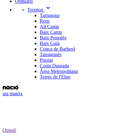
Obituaris
expand_more
Territori
Tarragona
Reus
Alt Camp
Baix Camp
Baix Penedès
Baix Gaià
Conca de Barberà
Tarragonès
Priorat
Costa Daurada
Àrea Metropolitana
Terres de l'Ebre
ara mateix
Opinió