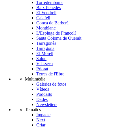
Torredembarra
Baix Penedès
El Vendrell
Calafell
Conca de Barberà
Montblanc
L'Espluga de Francolí
Santa Coloma de Queralt
Tarragonès
Tarragona
El Morell
Salou
Vila-seca
Priorat
Terres de l'Ebre
Multimèdia
Galeries de fotos
Vídeos
Podcasts
Dades
Newsletters
Temàtics
Impacte
Next
Criar