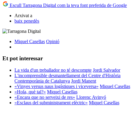
Escull Tarragona Digital com la teva font preferida de Google
Arxivat a
baix penedès
Miquel Casellas
Opinió
Et pot interessar
La vida d'un treballador no té descompte
Jordi Salvador
L'incomprensible desmantellament del Centre d'Història
Contemporània de Catalunya
Jordi Manent
«Vinyes versus naus logístiques i viceversa»
Miquel Casellas
«Hola, què tal?»
Miquel Casellas
«Encara que no serveixi de res»
Llorenç Avinyó
«Esclaus del subministrament elèctric»
Miquel Casellas