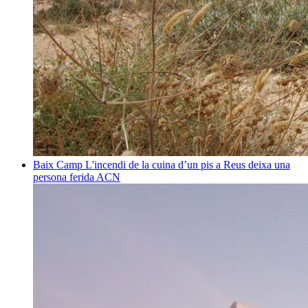
Baix Camp
L'incendi de la cuina d’un pis a Reus deixa una
persona ferida
ACN