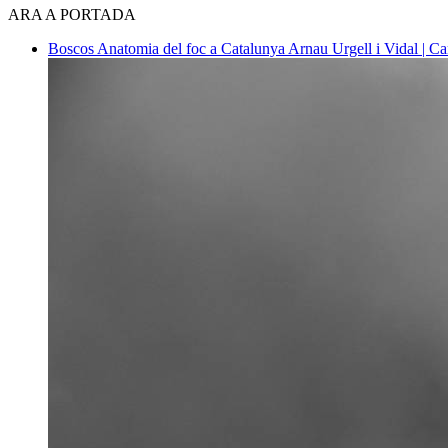
ARA A PORTADA
Boscos
Anatomia del foc a Catalunya
Arnau Urgell i Vidal | Ca