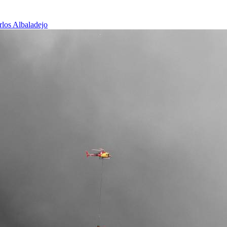
rlos Albaladejo