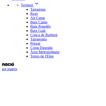
expand_more
Territori
Tarragona
Reus
Alt Camp
Baix Camp
Baix Penedès
Baix Gaià
Conca de Barberà
Tarragonès
Priorat
Costa Daurada
Àrea Metropolitana
Terres de l'Ebre
ara mateix