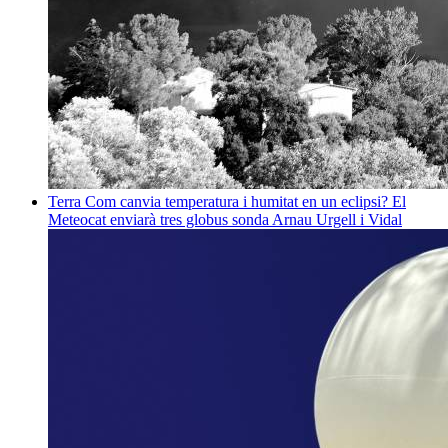
Terra
Com canvia temperatura i humitat en un eclipsi? El
Meteocat enviarà tres globus sonda
Arnau Urgell i Vidal