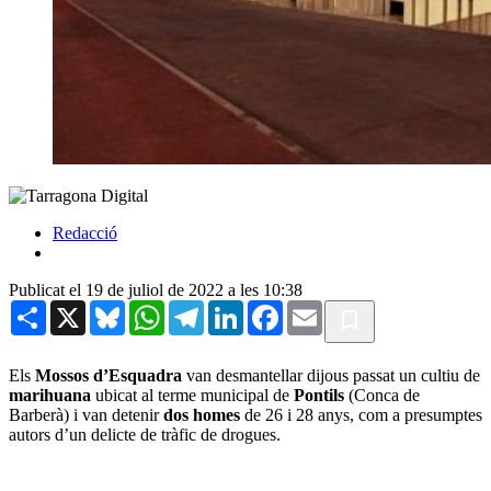
Redacció
Publicat el 19 de juliol de 2022 a les 10:38
Share
X
Bluesky
WhatsApp
Telegram
LinkedIn
Facebook
Email
Els
Mossos d’Esquadra
van desmantellar dijous passat un cultiu de
marihuana
ubicat al terme municipal de
Pontils
(Conca de
Barberà) i van detenir
dos homes
de 26 i 28 anys, com a presumptes
autors d’un delicte de tràfic de drogues.