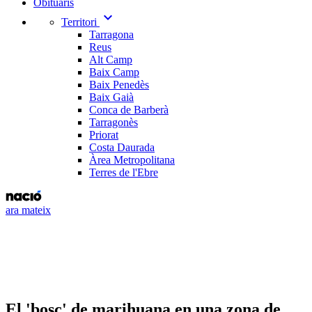
Obituaris
expand_more
Territori
Tarragona
Reus
Alt Camp
Baix Camp
Baix Penedès
Baix Gaià
Conca de Barberà
Tarragonès
Priorat
Costa Daurada
Àrea Metropolitana
Terres de l'Ebre
ara mateix
El 'bosc' de marihuana en una zona de