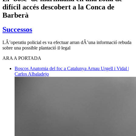
difícil accés descobert a la Conca de
Barberà
Successos
LÂ’operatiu policial es va efectuar arran dÂ’una informació rebuda
sobre una possible plantació il·legal
ARA A PORTADA
Boscos
Anatomia del foc a Catalunya
Arnau Urgell i Vidal |
Carlos Albaladejo