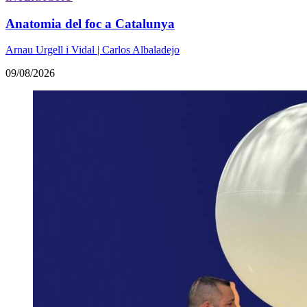
Anatomia del foc a Catalunya
Arnau Urgell i Vidal | Carlos Albaladejo
09/08/2026