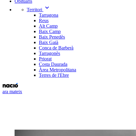
Obituaris
expand_more
Territori
Tarragona
Reus
Alt Camp
Baix Camp
Baix Penedès
Baix Gaià
Conca de Barberà
Tarragonès
Priorat
Costa Daurada
Àrea Metropolitana
Terres de l'Ebre
ara mateix