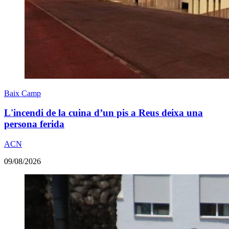
Baix Camp
L'incendi de la cuina d’un pis a Reus deixa una
persona ferida
ACN
09/08/2026