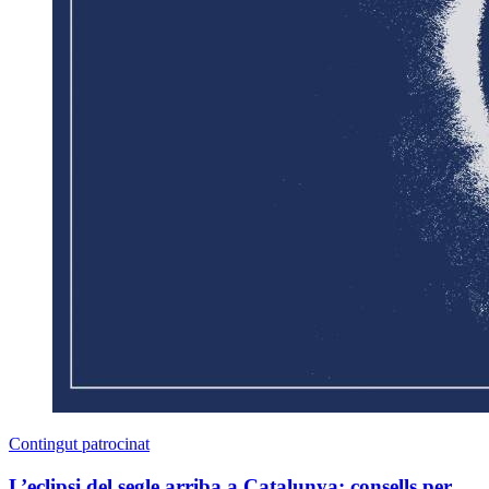
Contingut patrocinat
L’eclipsi del segle arriba a Catalunya: consells per