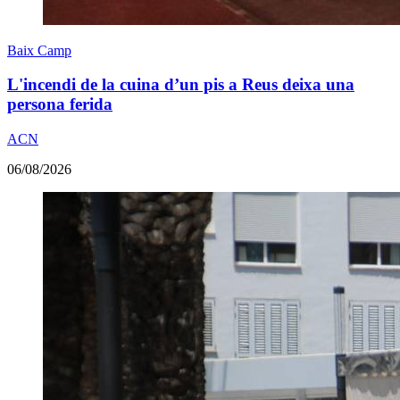
Baix Camp
L'incendi de la cuina d’un pis a Reus deixa una
persona ferida
ACN
06/08/2026