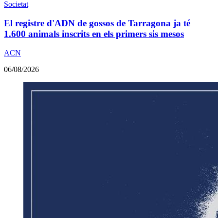
Societat
El registre d'ADN de gossos de Tarragona ja té
1.600 animals inscrits en els primers sis mesos
ACN
06/08/2026