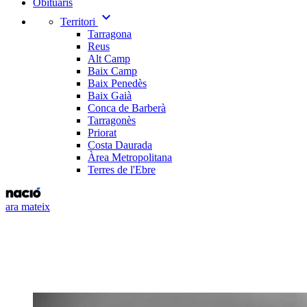
Obituaris
expand_more
Territori
Tarragona
Reus
Alt Camp
Baix Camp
Baix Penedès
Baix Gaià
Conca de Barberà
Tarragonès
Priorat
Costa Daurada
Àrea Metropolitana
Terres de l'Ebre
ara mateix