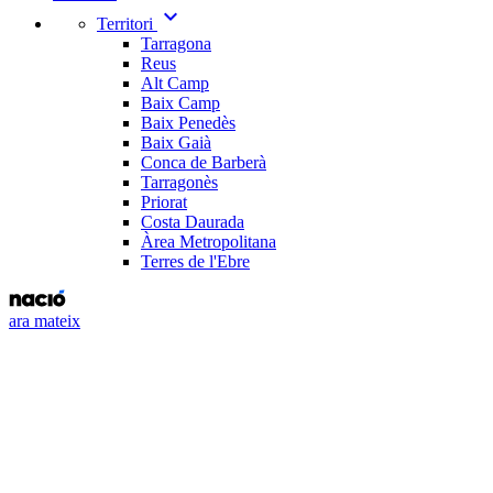
expand_more
Territori
Tarragona
Reus
Alt Camp
Baix Camp
Baix Penedès
Baix Gaià
Conca de Barberà
Tarragonès
Priorat
Costa Daurada
Àrea Metropolitana
Terres de l'Ebre
ara mateix