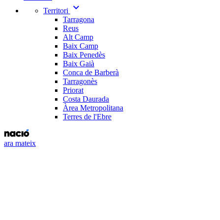
expand_more
Territori
Tarragona
Reus
Alt Camp
Baix Camp
Baix Penedès
Baix Gaià
Conca de Barberà
Tarragonès
Priorat
Costa Daurada
Àrea Metropolitana
Terres de l'Ebre
ara mateix