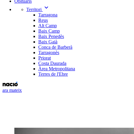
Obituaris
expand_more
Territori
Tarragona
Reus
Alt Camp
Baix Camp
Baix Penedès
Baix Gaià
Conca de Barberà
Tarragonès
Priorat
Costa Daurada
Àrea Metropolitana
Terres de l'Ebre
ara mateix