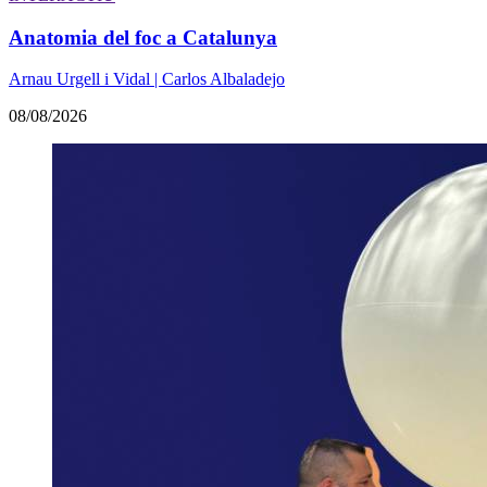
Anatomia del foc a Catalunya
Arnau Urgell i Vidal | Carlos Albaladejo
08/08/2026