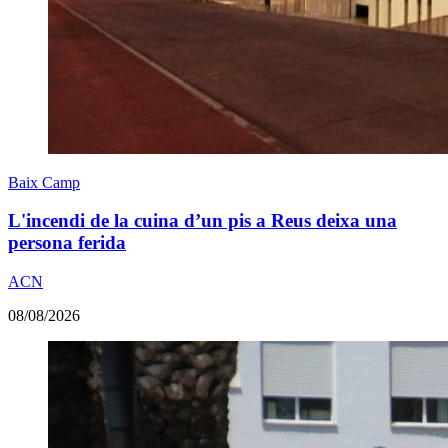
Baix Camp
L'incendi de la cuina d’un pis a Reus deixa una
persona ferida
ACN
08/08/2026