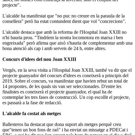
projecte".
L'alcalde ha manifestat que "no puc no creure en la paraula de la
consellera" però ha estat contundent dient que vol "concrecions".
L'alcalde destaca que amb la reforma de l'Hospital Joan XXIII no
n'hi hauria prou. "Tindríem la nostra locomotora en marxa i ben
engreixada" però afirma que això s'hauria de complementar amb una
bona atenció als cap i amb serveis de 24 h, entre altres.
Concurs d'idees del nou Joan XXIII
Vergés, en la seva visita a l'Hospital Joan XXIII, també va dir que el
projecte guanyador del concurs d'idees es coneixerà a principis del
2019. Sobre el concurs, va manifestar que havien rebut un total de
14 propostes, de les quals sis van ser seleccionades. D'entre les
finalistes es coneixerà el projecte guanyador, el qual ha de
contemplar les tres fases de construcció. Un cop escollit el projecte,
es passarà a la fase de redacció.
L'alcalde fa costat als metges
Ballesteros ha destacat que dona suport als metges perquè creu
que"tenen un bon fons de raó" i ha enviat un missatge a PDECat i