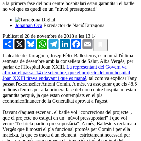
a la primera fase del nou centre hospitalari estan garantits i el batlle
no vol que es quedi en un "núvol pressupostari"
Jonathan Oca
Exredactor de NacióTarragona
Publicat el 28 de novembre de 2018 a les 13:14
Share
X
Bluesky
WhatsApp
Telegram
LinkedIn
Facebook
Email
L'alcalde de Tarragona, Josep Fèlix Ballesteros, es reunirà l'última
setmana de desembre amb la consellera de Salut, Alba Vergés, per
parlar de l'Hospital Joan XXIII.
La representant del Govern va
afirmar el passat 14 de setembre, que el projecte del nou hospital
Joan XXIII tirava endavant i que es manté
, tal com va explicar l'any
passat l'exconseller Antoni Comín. A més, va assegurar que els 48,5
milions d'euros per a la primera fase del nou centre hospitalari estan
garantits perquè, ja que estan contemplats en el pla
economicofinancer de la Generalitat aprovat a l'agost.
Davant d'aquest escenari, el batlle vol "concrecions del projecte",
que el projecte no estigui en un "núvol pressupostari" i que vol
veure "l'estricta partida pressupostària". A més, Ballesters reclama a
Vergés que li mostri el pla funcional promès per Comín i per ella
mateixa, ja que es tracta d'un element "estrictament necessari per
saber, no només com comença la inversió, sinó el conjunt del