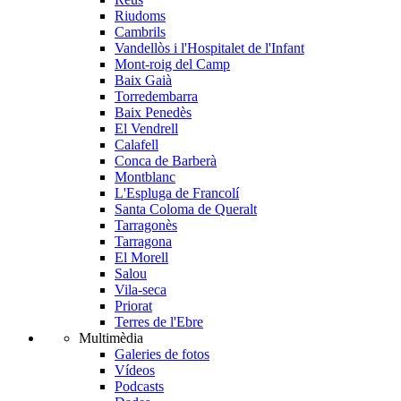
Riudoms
Cambrils
Vandellòs i l'Hospitalet de l'Infant
Mont-roig del Camp
Baix Gaià
Torredembarra
Baix Penedès
El Vendrell
Calafell
Conca de Barberà
Montblanc
L'Espluga de Francolí
Santa Coloma de Queralt
Tarragonès
Tarragona
El Morell
Salou
Vila-seca
Priorat
Terres de l'Ebre
Multimèdia
Galeries de fotos
Vídeos
Podcasts