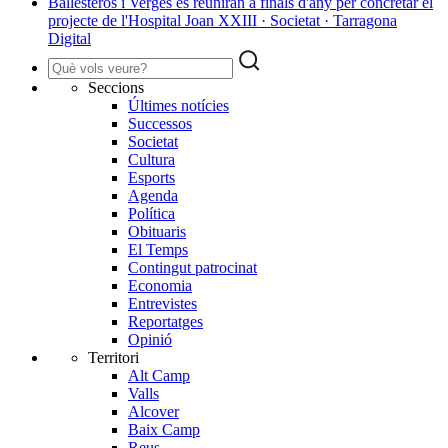
Ballesteros i Vergés es reuniran a finals d'any per concretar el
projecte de l'Hospital Joan XXIII · Societat · Tarragona
Digital
Seccions
Últimes notícies
Successos
Societat
Cultura
Esports
Agenda
Política
Obituaris
El Temps
Contingut patrocinat
Economia
Entrevistes
Reportatges
Opinió
Territori
Alt Camp
Valls
Alcover
Baix Camp
Reus