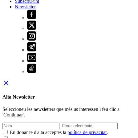
Subscriu-t'hi
Newsletter
close
Alta Newsletter
Seleccioneu les newsletters que més us interessen i feu clic a
'Continuar'.
En donar-te d'alta acceptes la
política de privacitat
.