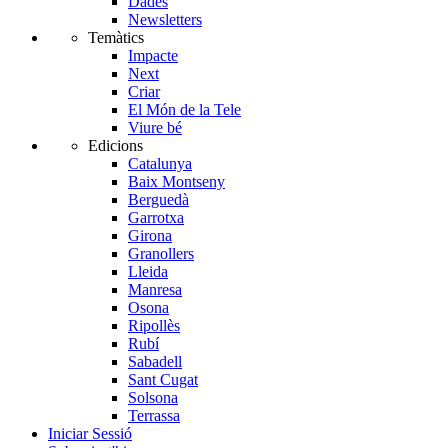
Dades
Newsletters
Temàtics
Impacte
Next
Criar
El Món de la Tele
Viure bé
Edicions
Catalunya
Baix Montseny
Berguedà
Garrotxa
Girona
Granollers
Lleida
Manresa
Osona
Ripollès
Rubí
Sabadell
Sant Cugat
Solsona
Terrassa
Iniciar Sessió