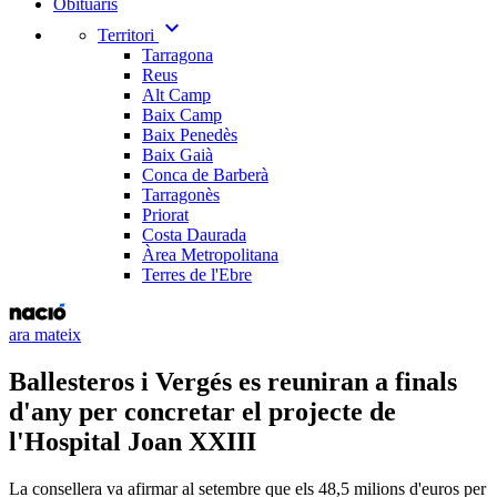
Obituaris
expand_more
Territori
Tarragona
Reus
Alt Camp
Baix Camp
Baix Penedès
Baix Gaià
Conca de Barberà
Tarragonès
Priorat
Costa Daurada
Àrea Metropolitana
Terres de l'Ebre
ara mateix
Ballesteros i Vergés es reuniran a finals
d'any per concretar el projecte de
l'Hospital Joan XXIII
La consellera va afirmar al setembre que els 48,5 milions d'euros per