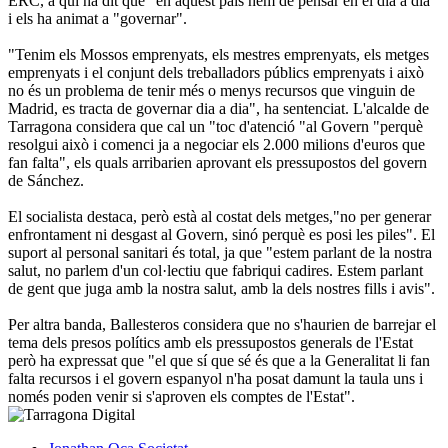
ERC, a qui ha dit que "en aquest país hem de pensar en el dia a dia"
i els ha animat a "governar".
"Tenim els Mossos emprenyats, els mestres emprenyats, els metges
emprenyats i el conjunt dels treballadors públics emprenyats i això
no és un problema de tenir més o menys recursos que vinguin de
Madrid, es tracta de governar dia a dia", ha sentenciat. L'alcalde de
Tarragona considera que cal un "toc d'atenció "al Govern "perquè
resolgui això i comenci ja a negociar els 2.000 milions d'euros que
fan falta", els quals arribarien aprovant els pressupostos del govern
de Sánchez.
El socialista destaca, però està al costat dels metges,"no per generar
enfrontament ni desgast al Govern, sinó perquè es posi les piles". El
suport al personal sanitari és total, ja que "estem parlant de la nostra
salut, no parlem d'un col·lectiu que fabriqui cadires. Estem parlant
de gent que juga amb la nostra salut, amb la dels nostres fills i avis".
Per altra banda, Ballesteros considera que no s'haurien de barrejar el
tema dels presos polítics amb els pressupostos generals de l'Estat
però ha expressat que "el que sí que sé és que a la Generalitat li fan
falta recursos i el govern espanyol n'ha posat damunt la taula uns i
només poden venir si s'aproven els comptes de l'Estat".