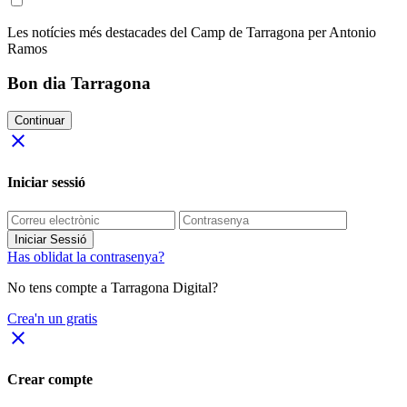
Les notícies més destacades del Camp de Tarragona per Antonio
Ramos
Bon dia Tarragona
Continuar
close
Iniciar sessió
Iniciar Sessió
Has oblidat la contrasenya?
No tens compte a Tarragona Digital?
Crea'n un gratis
close
Crear compte