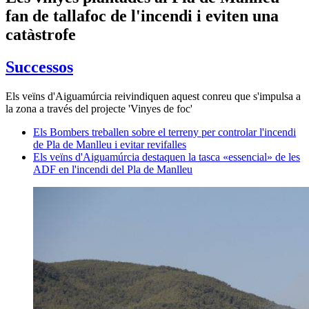
fan de tallafoc de l'incendi i eviten una
catàstrofe
Successos
Els veïns d'Aiguamúrcia reivindiquen aquest conreu que s'impulsa a
la zona a través del projecte 'Vinyes de foc'
Els Bombers treballen sobre el terreny per controlar l'incendi
de Pla de Manlleu i evitar revifalles
Els veïns d'Aiguamúrcia destaquen la tasca «essencial» de les
ADF en l'incendi del Pla de Manlleu