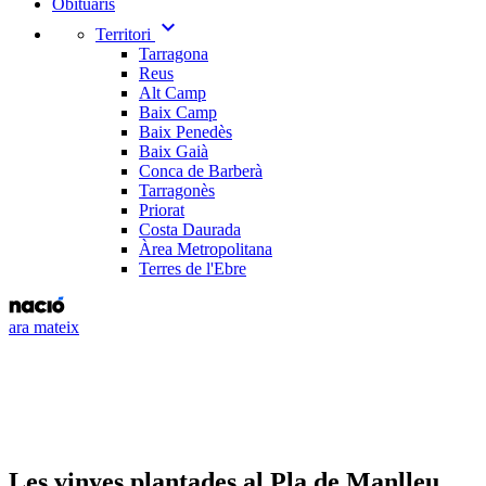
Obituaris
expand_more
Territori
Tarragona
Reus
Alt Camp
Baix Camp
Baix Penedès
Baix Gaià
Conca de Barberà
Tarragonès
Priorat
Costa Daurada
Àrea Metropolitana
Terres de l'Ebre
ara mateix
Les vinyes plantades al Pla de Manlleu