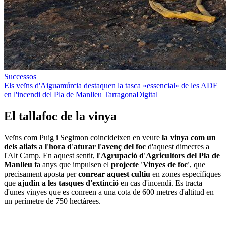
Successos
Els veïns d'Aiguamúrcia destaquen la tasca «essencial» de les ADF
en l'incendi del Pla de Manlleu
TarragonaDigital
El tallafoc de la vinya
Veïns com Puig i Segimon coincideixen en veure
la vinya com un
dels aliats a l'hora d'aturar l'avenç del foc
d'aquest dimecres a
l'Alt Camp. En aquest sentit,
l'Agrupació d'Agricultors del Pla de
Manlleu
fa anys que impulsen el
projecte 'Vinyes de foc'
, que
precisament aposta per
conrear aquest cultiu
en zones específiques
que
ajudin a les tasques d'extinció
en cas d'incendi. Es tracta
d'unes vinyes que es conreen a una cota de 600 metres d'altitud en
un perímetre de 750 hectàrees.