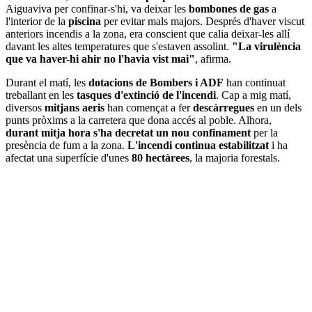
Aiguaviva per confinar-s'hi, va deixar les
bombones de gas
a
l'interior de la
piscina
per evitar mals majors. Després d'haver viscut
anteriors incendis a la zona, era conscient que calia deixar-les allí
davant les altes temperatures que s'estaven assolint.
"La virulència
que va haver-hi ahir no l'havia vist mai"
, afirma.
Durant el matí, les
dotacions de Bombers i ADF
han continuat
treballant en les
tasques d'extinció de l'incendi
. Cap a mig matí,
diversos
mitjans aeris
han començat a fer
descàrregues
en un dels
punts pròxims a la carretera que dona accés al poble. Alhora,
durant mitja hora s'ha decretat un nou confinament
per la
presència de fum a la zona.
L'incendi continua estabilitzat
i ha
afectat una superfície d'unes
80 hectàrees
, la majoria forestals.