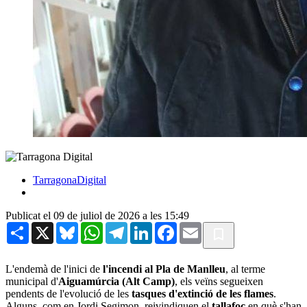
TarragonaDigital
Publicat el 09 de juliol de 2026 a les 15:49
Share
X
Bluesky
WhatsApp
Telegram
LinkedIn
Facebook
Email
L'endemà de l'inici de
l'incendi al Pla de Manlleu
, al terme
municipal d'
Aiguamúrcia (Alt Camp)
, els veïns segueixen
pendents de l'evolució de les
tasques d'extinció de les flames
.
Alguns, com en Jordi Segimon, reivindiquen el
tallafoc
en què s'han