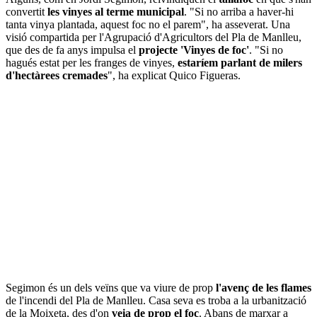
convertit
les vinyes al terme municipal
. "Si no arriba a haver-hi
tanta vinya plantada, aquest foc no el parem", ha asseverat. Una
visió compartida per l'Agrupació d'Agricultors del Pla de Manlleu,
que des de fa anys impulsa el
projecte 'Vinyes de foc'
. "Si no
hagués estat per les franges de vinyes,
estaríem parlant de milers
d'hectàrees cremades
", ha explicat Quico Figueras.
Segimon és un dels veïns que va viure de prop
l'avenç de les flames
de l'incendi del Pla de Manlleu. Casa seva es troba a la urbanització
de la Moixeta, des d'on
veia de prop el foc
. Abans de marxar a