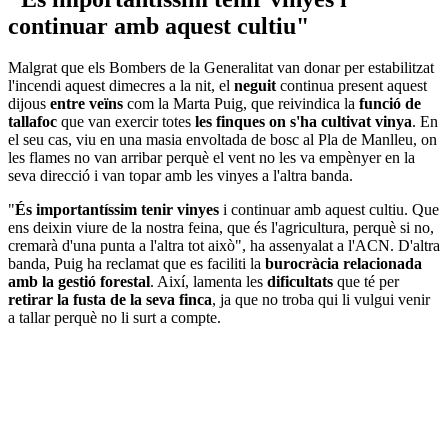
continuar amb aquest cultiu"
Malgrat que els Bombers de la Generalitat van donar per estabilitzat
l'incendi aquest dimecres a la nit, el
neguit
continua present aquest
dijous
entre veïns
com la Marta Puig, que reivindica la
funció de
tallafoc
que van exercir totes
les finques on s'ha cultivat vinya
. En
el seu cas, viu en una masia envoltada de bosc al Pla de Manlleu, on
les flames no van arribar perquè el vent no les va empènyer en la
seva direcció i van topar amb les vinyes a l'altra banda.
"
És importantíssim tenir vinyes
i continuar amb aquest cultiu. Que
ens deixin viure de la nostra feina, que és l'agricultura, perquè si no,
cremarà d'una punta a l'altra tot això", ha assenyalat a l'ACN. D'altra
banda, Puig ha reclamat que es faciliti la
burocràcia relacionada
amb la gestió forestal
. Així, lamenta les
dificultats
que té per
retirar la fusta de la seva finca
, ja que no troba qui li vulgui venir
a tallar perquè no li surt a compte.