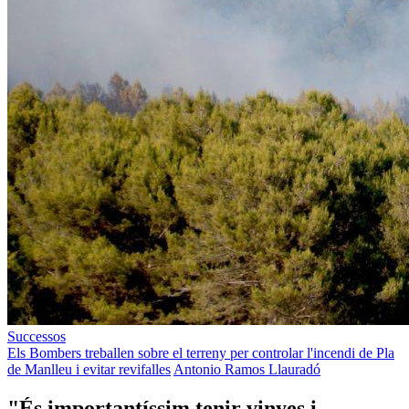
Successos
Els Bombers treballen sobre el terreny per controlar l'incendi de Pla
de Manlleu i evitar revifalles
Antonio Ramos Llauradó
"És importantíssim tenir vinyes i