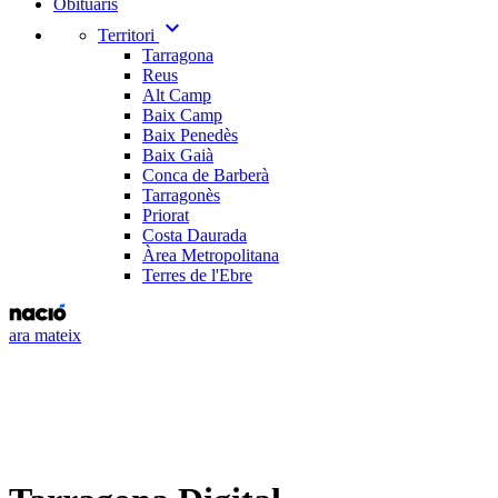
Obituaris
expand_more
Territori
Tarragona
Reus
Alt Camp
Baix Camp
Baix Penedès
Baix Gaià
Conca de Barberà
Tarragonès
Priorat
Costa Daurada
Àrea Metropolitana
Terres de l'Ebre
ara mateix