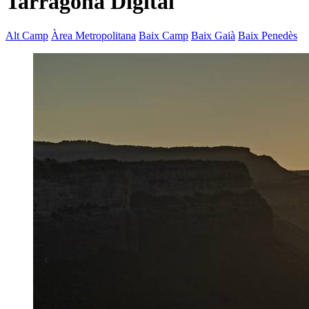
Tarragona Digital
Alt Camp
Àrea Metropolitana
Baix Camp
Baix Gaià
Baix Penedès