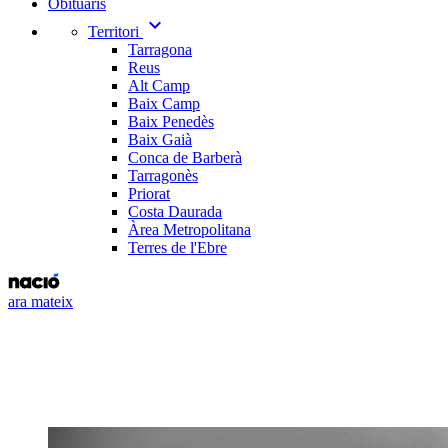
Obituaris
expand_more
Territori
Tarragona
Reus
Alt Camp
Baix Camp
Baix Penedès
Baix Gaià
Conca de Barberà
Tarragonès
Priorat
Costa Daurada
Àrea Metropolitana
Terres de l'Ebre
ara mateix