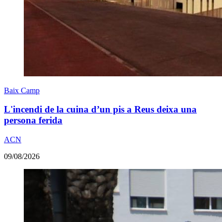
Baix Camp
L'incendi de la cuina d’un pis a Reus deixa una
persona ferida
ACN
09/08/2026