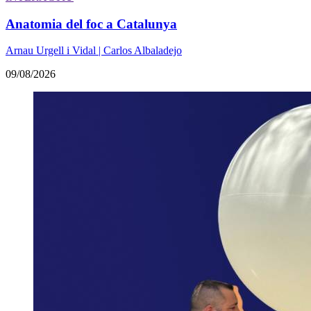
Anatomia del foc a Catalunya
Arnau Urgell i Vidal | Carlos Albaladejo
09/08/2026