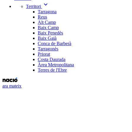
expand_more
Territori
Tarragona
Reus
Alt Camp
Baix Camp
Baix Penedès
Baix Gaià
Conca de Barberà
Tarragonès
Priorat
Costa Daurada
Àrea Metropolitana
Terres de l'Ebre
ara mateix