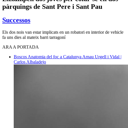
pàrquings de Sant Pere i Sant Pau
Successos
Els dos nois van estar implicats en un robatori en interior de vehicle
fa uns dies al mateix barri tarragoní
ARA A PORTADA
Boscos
Anatomia del foc a Catalunya
Arnau Urgell i Vidal |
Carlos Albaladejo