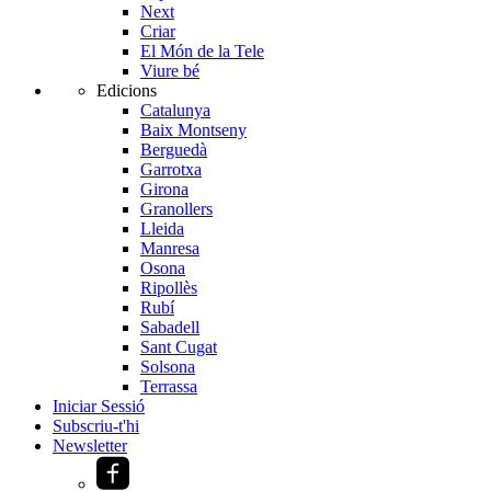
Next
Criar
El Món de la Tele
Viure bé
Edicions
Catalunya
Baix Montseny
Berguedà
Garrotxa
Girona
Granollers
Lleida
Manresa
Osona
Ripollès
Rubí
Sabadell
Sant Cugat
Solsona
Terrassa
Iniciar Sessió
Subscriu-t'hi
Newsletter