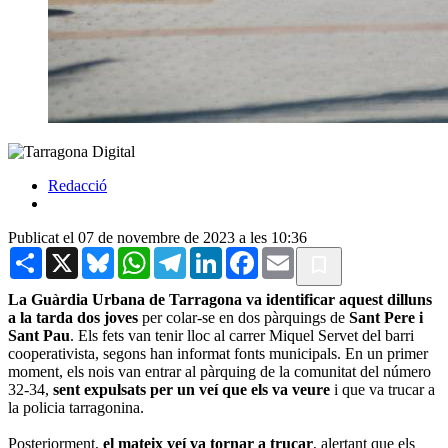
Redacció
Publicat el 07 de novembre de 2023 a les 10:36
Share
X
Bluesky
WhatsApp
Telegram
LinkedIn
Facebook
Email
La Guàrdia Urbana de Tarragona va identificar aquest dilluns
a la tarda dos joves
per colar-se en dos pàrquings de
Sant Pere i
Sant Pau
. Els fets van tenir lloc al carrer Miquel Servet del barri
cooperativista, segons han informat fonts municipals. En un primer
moment, els nois van entrar al pàrquing de la comunitat del número
32-34,
sent expulsats per un veí que els va veure
i que va trucar a
la policia tarragonina.
Posteriorment,
el mateix veí va tornar a trucar
, alertant que els