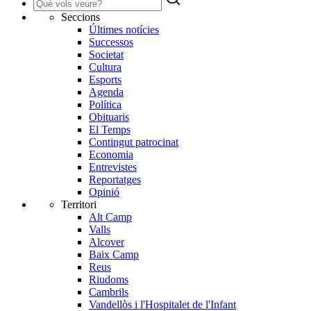
Seccions
Últimes notícies
Successos
Societat
Cultura
Esports
Agenda
Política
Obituaris
El Temps
Contingut patrocinat
Economia
Entrevistes
Reportatges
Opinió
Territori
Alt Camp
Valls
Alcover
Baix Camp
Reus
Riudoms
Cambrils
Vandellòs i l'Hospitalet de l'Infant