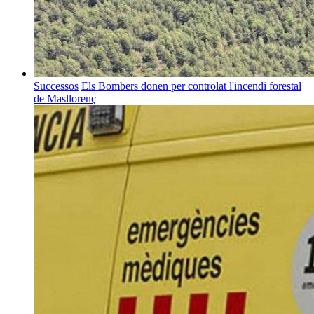
Successos
Els Bombers donen per controlat l'incendi forestal
de Masllorenç