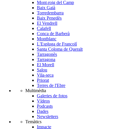
Mont-roig del Camp
Baix Gaià
Torredembarra
Baix Penedès
El Vendrell
Calafell
Conca de Barberà
Montblanc
L'Espluga de Francolí
Santa Coloma de Queralt
Tarragonès
Tarragona
El Morell
Salou
Vila-seca
Priorat
Terres de l'Ebre
Multimèdia
Galeries de fotos
Vídeos
Podcasts
Dades
Newsletters
Temàtics
Impacte