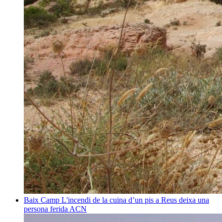
Baix Camp
L'incendi de la cuina d’un pis a Reus deixa una
persona ferida
ACN