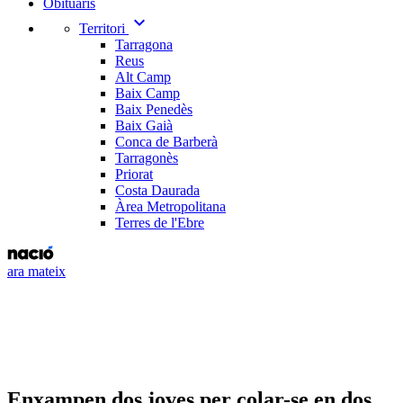
Obituaris
expand_more
Territori
Tarragona
Reus
Alt Camp
Baix Camp
Baix Penedès
Baix Gaià
Conca de Barberà
Tarragonès
Priorat
Costa Daurada
Àrea Metropolitana
Terres de l'Ebre
ara mateix
Enxampen dos joves per colar-se en dos