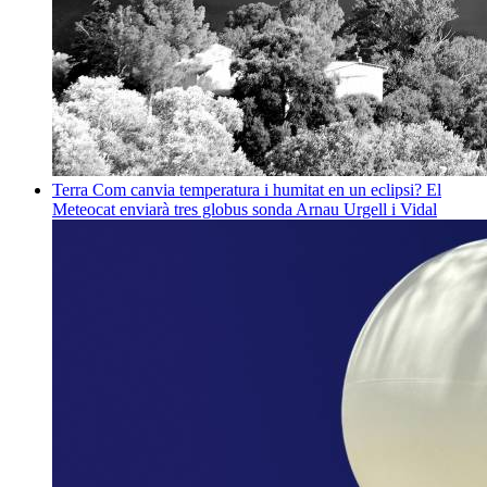
Terra
Com canvia temperatura i humitat en un eclipsi? El
Meteocat enviarà tres globus sonda
Arnau Urgell i Vidal