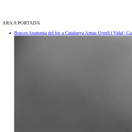
ARA A PORTADA
Boscos
Anatomia del foc a Catalunya
Arnau Urgell i Vidal | Ca