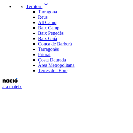
expand_more
Territori
Tarragona
Reus
Alt Camp
Baix Camp
Baix Penedès
Baix Gaià
Conca de Barberà
Tarragonès
Priorat
Costa Daurada
Àrea Metropolitana
Terres de l'Ebre
ara mateix