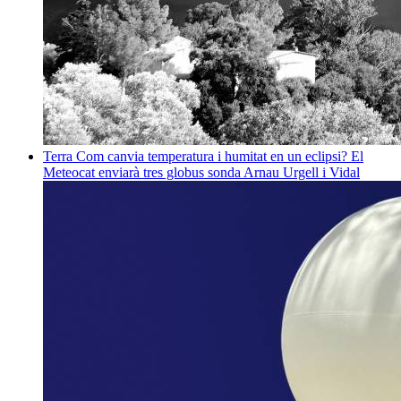
Terra
Com canvia temperatura i humitat en un eclipsi? El
Meteocat enviarà tres globus sonda
Arnau Urgell i Vidal