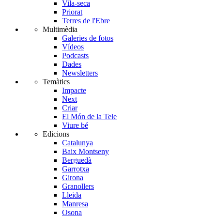
Vila-seca
Priorat
Terres de l'Ebre
Multimèdia
Galeries de fotos
Vídeos
Podcasts
Dades
Newsletters
Temàtics
Impacte
Next
Criar
El Món de la Tele
Viure bé
Edicions
Catalunya
Baix Montseny
Berguedà
Garrotxa
Girona
Granollers
Lleida
Manresa
Osona