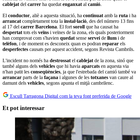
cablejat
del
carrer
ha quedat
enganxat
al
camió
.
El
conductor
, aliè a aquesta situació, ha
continuat
amb la
ruta
i ha
arrancat
completament tota la
instal·lació
, des del número 13 fins
al 17 del
carrer
Barcelona
. El fort
soroll
que ha causat ha
despertat
tots els
veïns
i veïnes de la zona, els quals posteriorment
han comprovat com s'havien
quedat
sense
servei
de
llum
i de
telèfon
, i de moment es desconeix quan es podran
reparar
els
desperfectes
causats per aquest accident, segons Revista Cambrils.
L'incident no només ha
destrossat
el
cablejat
de la zona, sinó que
també alguns dels
vehicles
que hi havia
aparcats
en aquesta via
n'han patit les
conseqüències
, ja que l'estrebada del camió també va
arrancar
parts de la
façana
i algunes de les
totxanes
van caure al
damunt dels
vehicles
, segons apunta el mitjà cambrilenc.
Escull Tarragona Digital com la teva font preferida de Google
Et pot interessar