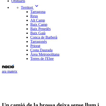
Obituaris
expand_more
Territori
Tarragona
Reus
Alt Camp
Baix Camp
Baix Penedès
Baix Gaià
Conca de Barberà
Tarragonès
Priorat
Costa Daurada
Àrea Metropolitana
Terres de l'Ebre
ara mateix
Un camió de la brossa deixa sense llum i