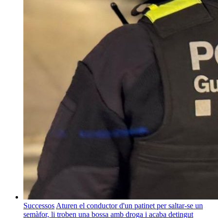
Successos
Aturen el conductor d'un patinet per saltar-se un
semàfor, li troben una bossa amb droga i acaba detingut