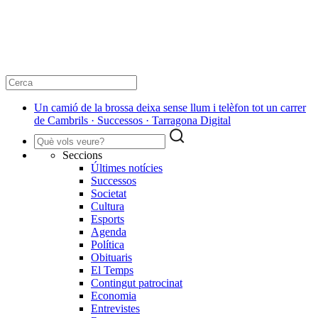
Un camió de la brossa deixa sense llum i telèfon tot un carrer
de Cambrils · Successos · Tarragona Digital
Seccions
Últimes notícies
Successos
Societat
Cultura
Esports
Agenda
Política
Obituaris
El Temps
Contingut patrocinat
Economia
Entrevistes