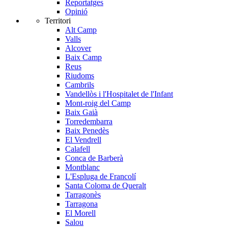
Reportatges
Opinió
Territori
Alt Camp
Valls
Alcover
Baix Camp
Reus
Riudoms
Cambrils
Vandellòs i l'Hospitalet de l'Infant
Mont-roig del Camp
Baix Gaià
Torredembarra
Baix Penedès
El Vendrell
Calafell
Conca de Barberà
Montblanc
L'Espluga de Francolí
Santa Coloma de Queralt
Tarragonès
Tarragona
El Morell
Salou