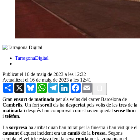
TarragonaDigital
Publicat el 16 de maig de 2023 a les 12:32
Actualitzat el 16 de maig de 2023 a les 12:41
Share
X
Bluesky
WhatsApp
Telegram
LinkedIn
Facebook
Email
Gran
ensurt
de
matinada
per als veïns del carrer Barcelona de
Cambrils
. Un fort
soroll
els ha
despertat
pels volts de les
tres
de la
matinada
i després han comprovat com s'havien quedat
sense
llum
i
telèfon
.
La
sorpresa
ha arribat quan han mirat per la finestra i han vist que el
causant
d'aquest incident era un
camió
de la
brossa
. Segons
sembla, el vehicle estava fent la seva
ronda
per la zona quan el