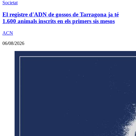
Societat
El registre d'ADN de gossos de Tarragona ja té
1.600 animals inscrits en els primers sis mesos
ACN
06/08/2026