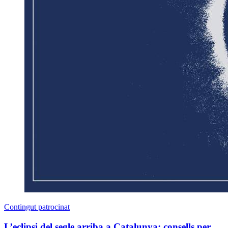
Contingut patrocinat
L’eclipsi del segle arriba a Catalunya: consells per