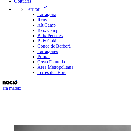
Obituaris
expand_more
Territori
Tarragona
Reus
Alt Camp
Baix Camp
Baix Penedès
Baix Gaià
Conca de Barberà
Tarragonès
Priorat
Costa Daurada
Àrea Metropolitana
Terres de l'Ebre
ara mateix