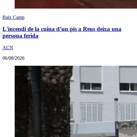
Baix Camp
L'incendi de la cuina d’un pis a Reus deixa una
persona ferida
ACN
06/08/2026