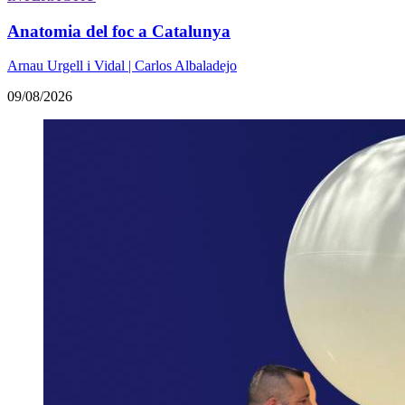
Anatomia del foc a Catalunya
Arnau Urgell i Vidal | Carlos Albaladejo
09/08/2026