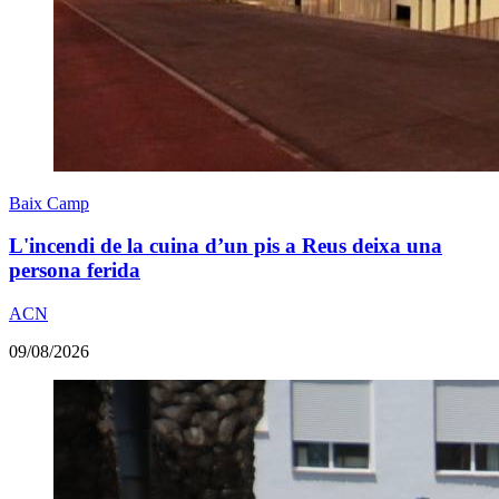
Baix Camp
L'incendi de la cuina d’un pis a Reus deixa una
persona ferida
ACN
09/08/2026