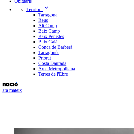
Obituaris
expand_more
Territori
Tarragona
Reus
Alt Camp
Baix Camp
Baix Penedès
Baix Gaià
Conca de Barberà
Tarragonès
Priorat
Costa Daurada
Àrea Metropolitana
Terres de l'Ebre
ara mateix