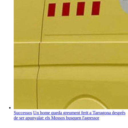
Successos
Un home queda greument ferit a Tarragona després
de ser apunyalat: els Mossos busquen l'agressor