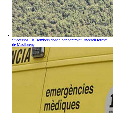
Successos
Els Bombers donen per controlat l'incendi forestal
de Masllorenç