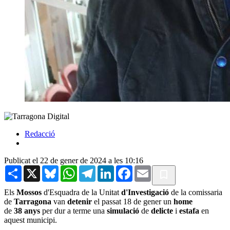
Redacció
Publicat el 22 de gener de 2024 a les 10:16
Share
X
Bluesky
WhatsApp
Telegram
LinkedIn
Facebook
Email
Els
Mossos
d'Esquadra de la Unitat
d'Investigació
de la comissaria
de
Tarragona
van
detenir
el passat 18 de gener un
home
de
38
anys
per dur a terme una
simulació
de
delicte
i
estafa
en
aquest municipi.