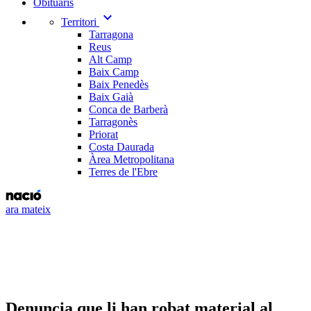
Obituaris
expand_more
Territori
Tarragona
Reus
Alt Camp
Baix Camp
Baix Penedès
Baix Gaià
Conca de Barberà
Tarragonès
Priorat
Costa Daurada
Àrea Metropolitana
Terres de l'Ebre
ara mateix
Denuncia que li han robat material al