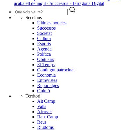
acaba ell detingut · Successos · Tarragona Digital
Seccions
Últimes notícies
Successos
Societat
Cultura
Esports
Agenda
Política
Obituaris
El Temps
Contingut patrocinat
Economia
Entrevistes
Reportatges
Opinió
Territori
Alt Camp
Valls
Alcover
Baix Camp
Reus
Riudoms