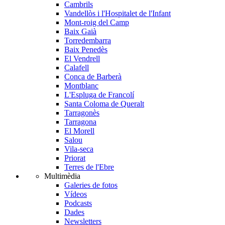
Cambrils
Vandellòs i l'Hospitalet de l'Infant
Mont-roig del Camp
Baix Gaià
Torredembarra
Baix Penedès
El Vendrell
Calafell
Conca de Barberà
Montblanc
L'Espluga de Francolí
Santa Coloma de Queralt
Tarragonès
Tarragona
El Morell
Salou
Vila-seca
Priorat
Terres de l'Ebre
Multimèdia
Galeries de fotos
Vídeos
Podcasts
Dades
Newsletters