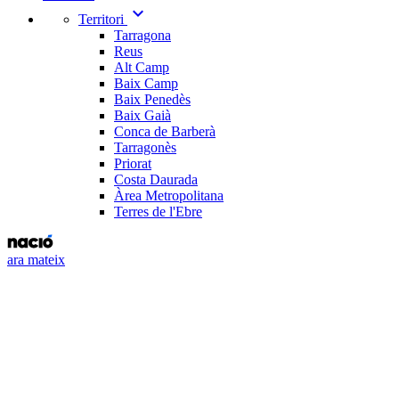
expand_more
Territori
Tarragona
Reus
Alt Camp
Baix Camp
Baix Penedès
Baix Gaià
Conca de Barberà
Tarragonès
Priorat
Costa Daurada
Àrea Metropolitana
Terres de l'Ebre
ara mateix