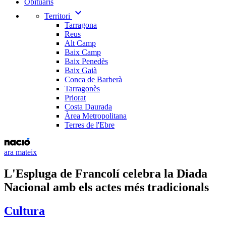
Obituaris
expand_more
Territori
Tarragona
Reus
Alt Camp
Baix Camp
Baix Penedès
Baix Gaià
Conca de Barberà
Tarragonès
Priorat
Costa Daurada
Àrea Metropolitana
Terres de l'Ebre
ara mateix
L'Espluga de Francolí celebra la Diada
Nacional amb els actes més tradicionals
Cultura