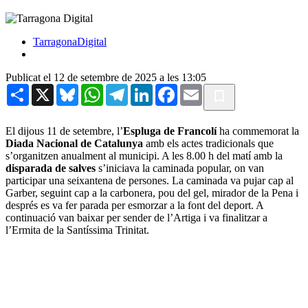
TarragonaDigital
Publicat el 12 de setembre de 2025 a les 13:05
Share
X
Bluesky
WhatsApp
Telegram
LinkedIn
Facebook
Email
El dijous 11 de setembre, l’
Espluga de Francolí
ha commemorat la
Diada Nacional de Catalunya
amb els actes tradicionals que
s’organitzen anualment al municipi. A les 8.00 h del matí amb la
disparada de salves
s’iniciava la caminada popular, on van
participar una seixantena de persones. La caminada va pujar cap al
Garber, seguint cap a la carbonera, pou del gel, mirador de la Pena i
després es va fer parada per esmorzar a la font del deport. A
continuació van baixar per sender de l’Artiga i va finalitzar a
l’Ermita de la Santíssima Trinitat.