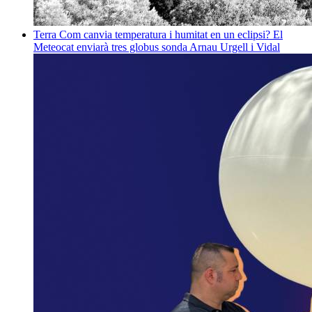
Terra
Com canvia temperatura i humitat en un eclipsi? El
Meteocat enviarà tres globus sonda
Arnau Urgell i Vidal