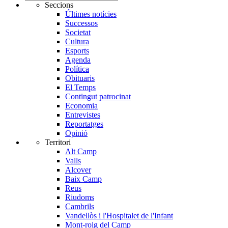
Seccions
Últimes notícies
Successos
Societat
Cultura
Esports
Agenda
Política
Obituaris
El Temps
Contingut patrocinat
Economia
Entrevistes
Reportatges
Opinió
Territori
Alt Camp
Valls
Alcover
Baix Camp
Reus
Riudoms
Cambrils
Vandellòs i l'Hospitalet de l'Infant
Mont-roig del Camp