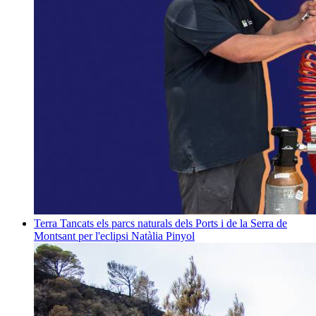
Terra
Tancats els parcs naturals dels Ports i de la Serra de
Montsant per l'eclipsi
Natàlia Pinyol