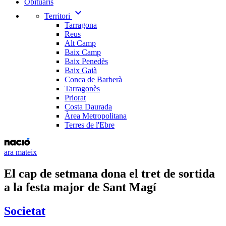
Obituaris
expand_more
Territori
Tarragona
Reus
Alt Camp
Baix Camp
Baix Penedès
Baix Gaià
Conca de Barberà
Tarragonès
Priorat
Costa Daurada
Àrea Metropolitana
Terres de l'Ebre
ara mateix
​El cap de setmana dona el tret de sortida
a la festa major de Sant Magí
Societat