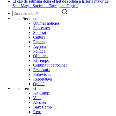
​El cap de setmana dona el tret de sortida a la festa major de
Sant Magí · Societat · Tarragona Digital
Seccions
Últimes notícies
Successos
Societat
Cultura
Esports
Agenda
Política
Obituaris
El Temps
Contingut patrocinat
Economia
Entrevistes
Reportatges
Opinió
Territori
Alt Camp
Valls
Alcover
Baix Camp
Reus