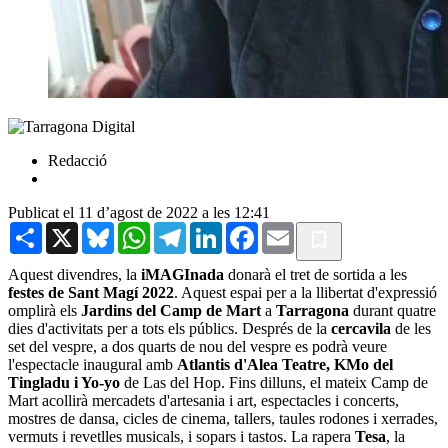
Redacció
Publicat el 11 d’agost de 2022 a les 12:41
Share
X
Bluesky
WhatsApp
Telegram
LinkedIn
Facebook
Email
Aquest divendres, la
iMAGInada
donarà el tret de sortida a les
festes de Sant Magí 2022
. Aquest espai per a la llibertat d'expressió
omplirà els
Jardins del Camp de Mart
a
Tarragona
durant quatre
dies d'activitats per a tots els públics. Després de la
cercavila
de les
set del vespre, a dos quarts de nou del vespre es podrà veure
l'espectacle inaugural amb
Atlantis d'Alea Teatre, KMo del
Tingladu i Yo-yo
de Las del Hop. Fins dilluns, el mateix Camp de
Mart acollirà mercadets d'artesania i art, espectacles i concerts,
mostres de dansa, cicles de cinema, tallers, taules rodones i xerrades,
vermuts i revetlles musicals, i sopars i tastos. La rapera
Tesa
, la