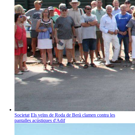
Societat
Els veïns de Roda de Berà clamen contra les
pantalles acústiques d'Adif