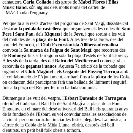
cantautora
Carla Collado
i els grups de
Mabel Flores
i
Ellas
Music Band
, són alguns dels molts noms del cartell de
l'iMAGInada d'enguany.
Pel que fa a la resta d'actes del programa de Sant Magí, dissabte cal
destacar la
pedalada castellera
que organitzen els les colles de
Sant
Pere i Sant Pau
, dels
Xiquets
i de la
Jove
, i que sortirà a les vuit
del matí des de la
plaça de la Font
. A les tres de la tarda, des del
parc del Francolí, el
Club Excursionista Alliberaadrenalina
convoca la
5a marxa de l'aigua de Sant Magí
, que recorrerà des
de
Rodonyà
fins a Tarragona sota la pluja d'estels de Sant Llorenç.
A les sis de la tarda, des del
Balcó del Mediterrani
començarà la
cercavila de
gegants i nanos
. Aquesta 7a edició de la trobada que
organitza el
Club Maginet
i els
Gegants del Passeig Torroja
amb
la col·laboració de l'Ajuntament, arribarà fins a la
plaça de les Cols
,
on cadascun dels participants farà una ballada de lluïment i seguirà
fins a la plaça del Rei per fer una ballada conjunta.
Diumenge a les vuit del vespre, l'
Esbart Dansaire de Tarragona
oferirà el tradicional Ball Pla de Sant Magí a la plaça de la Font.
Enguany, en el marc del desè aniversari del Ball i els quaranta anys
de la fundació de l'Esbart, es vol convidar totes les associacions de
la ciutat per compartir-lo i iniciar les festes plegades. La música, a
càrrec de la Cobla de la Mitja Lluna, obrirà, després del ball
d'entitats, un petit ball folk obert a tothom.