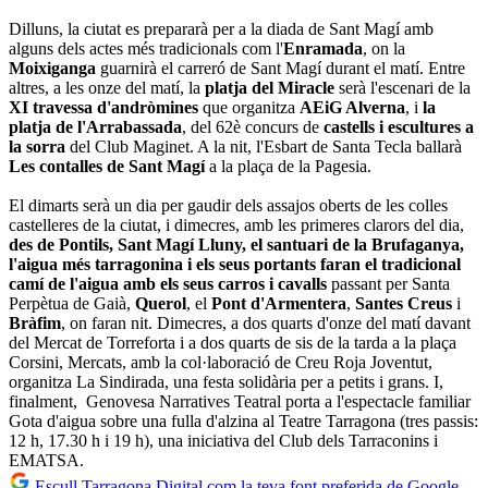
Dilluns, la ciutat es prepararà per a la diada de Sant Magí amb
alguns dels actes més tradicionals com l'
Enramada
, on la
Moixiganga
guarnirà el carreró de Sant Magí durant el matí. Entre
altres, a les onze del matí, la
platja del Miracle
serà l'escenari de la
XI travessa d'andròmines
que organitza
AEiG Alverna
, i
la
platja de l'Arrabassada
, del 62è concurs de
castells i escultures a
la sorra
del Club Maginet. A la nit, l'Esbart de Santa Tecla ballarà
Les contalles de Sant Magí
a la plaça de la Pagesia.
El dimarts serà un dia per gaudir dels assajos oberts de les colles
castelleres de la ciutat, i dimecres, amb les primeres clarors del dia,
des de Pontils, Sant Magí Lluny, el santuari de la Brufaganya,
l'aigua més tarragonina i els seus portants faran el tradicional
camí de l'aigua amb els seus carros i cavalls
passant per Santa
Perpètua de Gaià,
Querol
, el
Pont d'Armentera
,
Santes Creus
i
Bràfim
, on faran nit. Dimecres, a dos quarts d'onze del matí davant
del Mercat de Torreforta i a dos quarts de sis de la tarda a la plaça
Corsini, Mercats, amb la col·laboració de Creu Roja Joventut,
organitza La Sindirada, una festa solidària per a petits i grans. I,
finalment, Genovesa Narratives Teatral porta a l'espectacle familiar
Gota d'aigua sobre una fulla d'alzina al Teatre Tarragona (tres passis:
12 h, 17.30 h i 19 h), una iniciativa del Club dels Tarraconins i
EMATSA.
Escull Tarragona Digital com la teva font preferida de Google