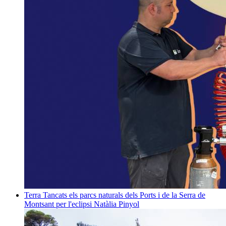
Terra
Tancats els parcs naturals dels Ports i de la Serra de
Montsant per l'eclipsi
Natàlia Pinyol