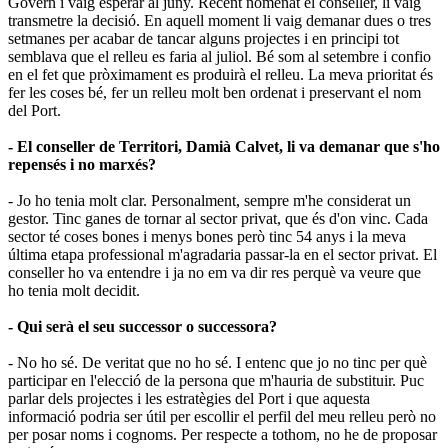
Govern i vaig esperar al juny. Recent nomenat el conseller, li vaig
transmetre la decisió. En aquell moment li vaig demanar dues o tres
setmanes per acabar de tancar alguns projectes i en principi tot
semblava que el relleu es faria al juliol. Bé som al setembre i confio
en el fet que pròximament es produirà el relleu. La meva prioritat és
fer les coses bé, fer un relleu molt ben ordenat i preservant el nom
del Port.
- El conseller de Territori, Damià Calvet, li va demanar que s'ho
repensés i no marxés?
- Jo ho tenia molt clar. Personalment, sempre m'he considerat un
gestor. Tinc ganes de tornar al sector privat, que és d'on vinc. Cada
sector té coses bones i menys bones però tinc 54 anys i la meva
última etapa professional m'agradaria passar-la en el sector privat. El
conseller ho va entendre i ja no em va dir res perquè va veure que
ho tenia molt decidit.
- Qui serà el seu successor o successora?
- No ho sé. De veritat que no ho sé. I entenc que jo no tinc per què
participar en l'elecció de la persona que m'hauria de substituir. Puc
parlar dels projectes i les estratègies del Port i que aquesta
informació podria ser útil per escollir el perfil del meu relleu però no
per posar noms i cognoms. Per respecte a tothom, no he de proposar