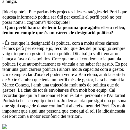
a ningú.
[blockquote]" Puc parlar dels projectes i les estratègies del Port i que
aquesta informació podria ser útil per escollir el perfil però no per
posar noms i cognoms"[/blockquote]
- Quin perfil hauria de tenir la persona que agafés el seu relleu,
tenint en compte que és un càrrec de designació política?
- És cert que la designació és política, com a molts altres càrrecs
tècnics però per exemple jo, recordo, que des del principi jo sempre
vaig dir que era gestor i no era polític. Dit això jo vull trencar una
llança a favor dels polítics. Crec que no cal condemnar la paraula
política i que automàticament es vincula a no saber fer gestió. Es pot
tenir una gran carrera política i alhora molta capacitat com a gestor.
Un exemple clar d'això el podem veure a Barcelona, amb la sortida
de Sixte Cambra que tenia un perfil més de gestor, i ara ha entrat la
Mercè Conesa, i amb una trajectòria molt més de política que de
gestora. La clau de tot és envoltar-se d'un molt bon equip. Cal
recordar que qui fa funcionar el Port és tot el personal de l'Autortiat
Portuària i el seu equip directiu. Jo demanaria que sigui una persona
que sigui capaç de donar continuïtat al creixement del Port. És molt
important que sigui una persona que conegui el rol i la idiosincràsia
del Port com a motor econòmic del territori.