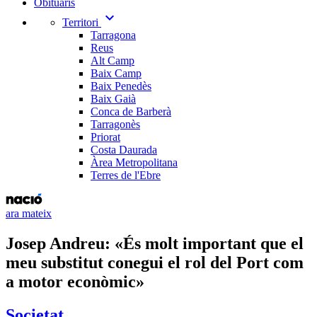
Obituaris
expand_more
Territori
Tarragona
Reus
Alt Camp
Baix Camp
Baix Penedès
Baix Gaià
Conca de Barberà
Tarragonès
Priorat
Costa Daurada
Àrea Metropolitana
Terres de l'Ebre
ara mateix
Josep Andreu: «És molt important que el
meu substitut conegui el rol del Port com
a motor econòmic»
Societat