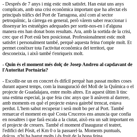
- Després de 7 anys i mig estic molt satisfet. Han estat uns anys
complicats, amb una crisi econòmica important que ha afectat els
principals tràfics del Port de Tarragona, així com al sector
petroquímic, la càrrega en general, però vàrem saber reaccionar i
dissenyar les estratègies adequades per sortir-nos-en i d'alguna
manera ens han donat bons resultats. Ara, amb la sortida de la crisi,
crec que el Port està ben posicionat. Professionalment estic molt
satisfet i personalment també, perquè aquesta feina t'omple molt. Et
permet conèixer tota l'activitat econòmica del territori, que
desconeixia, i això també t'enriqueix molt.
- Quin és el moment més dolç de Josep Andreu al capdavant de
l'Autoritat Portuària?
- Escollir-ne un en concret és difícil perquè han passat moltes coses
durant aquest temps, com la inauguració del Moll de la Química o el
projecte de Guadalajara, entre molts altres. En aquest últim li tinc
una estima especial, ja que feia cinc anys que li anàvem al darrere,
amb moments en què el projecte estava gairebé trencat, estava
perdut. L'hem sabut recuperar i serà molt bo per al Port. També
remarcar el moment en què Costa Cruceros ens anuncia que confia
en nosaltres i que farà escala a la ciutat, això era un salt important en
el projecte de creuers. També el moment d'inaugurar el teatret,
l'edifici del Pòsit, el Km 0 o la passarel·la. Moments puntuals,
dolços, n'hi ha hagut molts i és fruit de la bona feina.