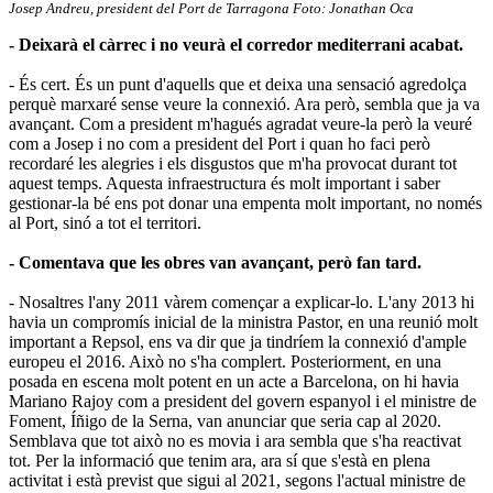
Josep Andreu, president del Port de Tarragona Foto: Jonathan Oca
- Deixarà el càrrec i no veurà el corredor mediterrani acabat.
- És cert. És un punt d'aquells que et deixa una sensació agredolça
perquè marxaré sense veure la connexió. Ara però, sembla que ja va
avançant. Com a president m'hagués agradat veure-la però la veuré
com a Josep i no com a president del Port i quan ho faci però
recordaré les alegries i els disgustos que m'ha provocat durant tot
aquest temps. Aquesta infraestructura és molt important i saber
gestionar-la bé ens pot donar una empenta molt important, no només
al Port, sinó a tot el territori.
- Comentava que les obres van avançant, però fan tard.
- Nosaltres l'any 2011 vàrem començar a explicar-lo. L'any 2013 hi
havia un compromís inicial de la ministra Pastor, en una reunió molt
important a Repsol, ens va dir que ja tindríem la connexió d'ample
europeu el 2016. Això no s'ha complert. Posteriorment, en una
posada en escena molt potent en un acte a Barcelona, on hi havia
Mariano Rajoy com a president del govern espanyol i el ministre de
Foment, Íñigo de la Serna, van anunciar que seria cap al 2020.
Semblava que tot això no es movia i ara sembla que s'ha reactivat
tot. Per la informació que tenim ara, ara sí que s'està en plena
activitat i està previst que sigui al 2021, segons l'actual ministre de