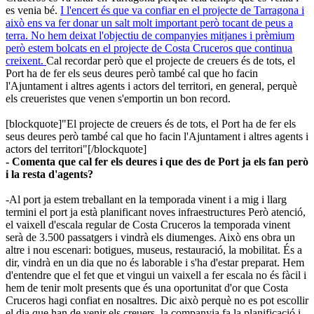
es venia bé.
I l'encert és que va confiar en el projecte de Tarragona i
això ens va fer donar un salt molt important però tocant de peus a
terra. No hem deixat l'objectiu de companyies mitjanes i prèmium
però estem bolcats en el projecte de Costa Cruceros que continua
creixent.
Cal recordar però que el projecte de creuers és de tots, el
Port ha de fer els seus deures però també cal que ho facin
l'Ajuntament i altres agents i actors del territori, en general, perquè
els creueristes que venen s'emportin un bon record.
[blockquote]"El projecte de creuers és de tots, el Port ha de fer els
seus deures però també cal que ho facin l'Ajuntament i altres agents i
actors del territori"[/blockquote]
- Comenta que cal fer els deures i que des de Port ja els fan però
i la resta d'agents?
-Al port ja estem treballant en la temporada vinent i a mig i llarg
termini el port ja està planificant noves infraestructures Però atenció,
el vaixell d'escala regular de Costa Cruceros la temporada vinent
serà de 3.500 passatgers i vindrà els diumenges. Això ens obra un
altre i nou escenari: botigues, museus, restauració, la mobilitat. És a
dir, vindrà en un dia que no és laborable i s'ha d'estar preparat. Hem
d'entendre que el fet que et vingui un vaixell a fer escala no és fàcil i
hem de tenir molt presents que és una oportunitat d'or que Costa
Cruceros hagi confiat en nosaltres. Dic això perquè no es pot escollir
el dia que han de venir els creuers, la companyia fa la planificació i