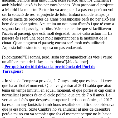
adequat. Sempre hem tingut molt bona relació amb l'Ajuntament i
amb Madrid i això és bo per totes bandes. Vam proposar el projecte
a Madrid i la ministra Pastor ho va acceptar. La passera però no vol
ser la solució de res, el projecte de futur tardarà molt de temps, ja
que es tracta de projectes de grans pressupostos però no per això ens
hem de quedar quiets. Ara tenim un nou punt d'accés i que té com a
segona fase el passeig marítim. Vàrem entendre que si facilitàvem
l'accés al passeig, que està molt degradat, també calia actuar-hi. La
passera és i serà una peça molt important per a la mobilitat de la
ciutat. Quan tinguem el passeig encara serà molt més utilitzada.
Aquesta infraestructura suposa un pas endavant.
[blockquote]"El somni, però, seria fer desaparèixer les vies i veure
un alliberament de la façana marítima"[/blockquote]​
-
Per què ha decidit deixar la presidència del Port de
Tarragona
?
- Jo vinc de l'empresa privada, fa 7 anys i mig que estic aquí i crec
que ha arribat el moment. Quan vaig entrar al 2011 sabia que això
tenia un temps limitat i en aquell moment, el que portes al cap com a
normalitat i penses és en el cicle polític, que era de 7 o 8 anys. La
veritat també és que després de superar la crisi econòmica, el 2017
ha estat un any fantàstic i amb bons resultats de tràfics i considerava
que ja era hora. Sixte Cambra ho va anunciar al mes de desembre
però a mi no em va semblar que fos el moment perquè no hi havia