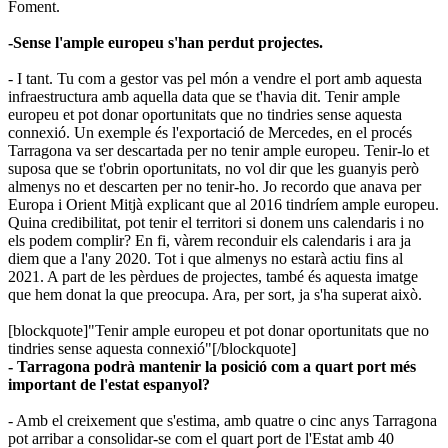
Foment.
-Sense l'ample europeu s'han perdut projectes.
- I tant. Tu com a gestor vas pel món a vendre el port amb aquesta
infraestructura amb aquella data que se t'havia dit. Tenir ample
europeu et pot donar oportunitats que no tindries sense aquesta
connexió. Un exemple és l'exportació de Mercedes, en el procés
Tarragona va ser descartada per no tenir ample europeu. Tenir-lo et
suposa que se t'obrin oportunitats, no vol dir que les guanyis però
almenys no et descarten per no tenir-ho. Jo recordo que anava per
Europa i Orient Mitjà explicant que al 2016 tindríem ample europeu.
Quina credibilitat, pot tenir el territori si donem uns calendaris i no
els podem complir? En fi, vàrem reconduir els calendaris i ara ja
diem que a l'any 2020. Tot i que almenys no estarà actiu fins al
2021. A part de les pèrdues de projectes, també és aquesta imatge
que hem donat la que preocupa. Ara, per sort, ja s'ha superat això.
[blockquote]"Tenir ample europeu et pot donar oportunitats que no
tindries sense aquesta connexió"[/blockquote]​
- Tarragona podrà mantenir la posició com a quart port més
important de l'estat espanyol?
- Amb el creixement que s'estima, amb quatre o cinc anys Tarragona
pot arribar a consolidar-se com el quart port de l'Estat amb 40