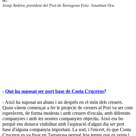
Josep Andreu, president del Port de Tarragona Foto: Jonathan Oca
-
Què ha suposat ser port base de Costa Cruceros
?
- Això ha suposat un abans i un després en el món dels creuers.
Quan vàrem començar a fer le projecte de creuers al Port va ser com
esperàvem, de forma modesta i amb creuers d'escala, amb diferents
companyies i amb les nostres companyies objectiu. Això era bo
perquè ens donava visibilitat amb l'aspiració d'algun dia ser port
base d'alguna companyia important. La sort, i l'encert, és que Costa
Cruceros es va fixar en Tarragona perquè feia temps que es venia i