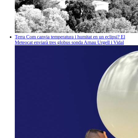
Terra
Com canvia temperatura i humitat en un eclipsi? El
Meteocat enviarà tres globus sonda
Arnau Urgell i Vidal