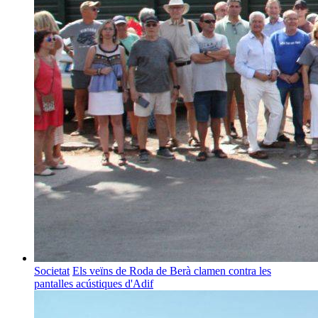
Societat
Els veïns de Roda de Berà clamen contra les
pantalles acústiques d'Adif