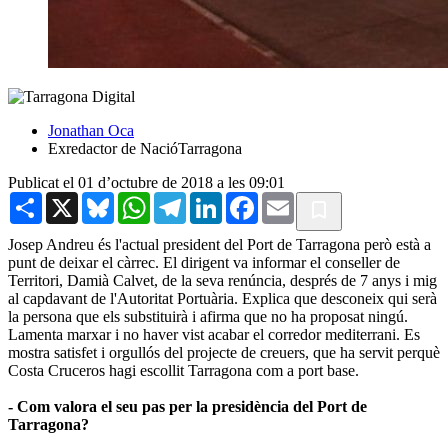
Jonathan Oca
Exredactor de NacióTarragona
Publicat el 01 d’octubre de 2018 a les 09:01
Share
X
Bluesky
WhatsApp
Telegram
LinkedIn
Facebook
Email
Josep Andreu és l'actual president del Port de Tarragona però està a
punt de deixar el càrrec. El dirigent va informar el conseller de
Territori, Damià Calvet, de la seva renúncia, després de 7 anys i mig
al capdavant de l'Autoritat Portuària. Explica que desconeix qui serà
la persona que els substituirà i afirma que no ha proposat ningú.
Lamenta marxar i no haver vist acabar el corredor mediterrani. Es
mostra satisfet i orgullós del projecte de creuers, que ha servit perquè
Costa Cruceros hagi escollit Tarragona com a port base.
- Com valora el seu pas per la presidència del Port de
Tarragona?