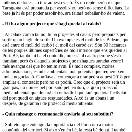
milions de tones. Jo tinc aquesta visió. És un repte però crec que
Tarragona està preparada per assolir-ho, però no sense dificultats. La
base ja hi és per poder assolir-ho, ara faltarà treballar-ho de valent.
- Hi ha algun projecte que s'hagi quedat al calaix?
- Al calaix com a tal no, hi ha projectes al calaix però preparats per
sortir quan hagin de sortir. Un exemple és el moll de les Balears, que
està entre el moll del carbó i el moll del carbó est. Són 30 hectàrees
de les poques últimes superfícies de moll interior que ens queden al
Port. Bé, també hi ha el contradic, no està al calaix perquè s'està
tramitant però és d'aquells projectes que m'hagués agradat veure'l
més avançat del que ho tenim avui. És molt complex, moltes
administracions, estudis ambientals molt potents i que requereixen
molta negociació. Confiava a començar a tirar pedra aquest 2018 per
ampliar el contradic però no es podrà. Crec que el projecte serà un
gran pas, no només pel port sinó pel territori, la gran protecció
mediambiental que donarà el contradic i que farà que tota l'activitat
del port quedi en aigües resguardades. Això és un abans i un
després, de garantia i de protecció mediambiental.
- Quin missatge o recomanació enviaria al seu substitut?
- Sobretot que entengui la importància del Port com a motor
econòmic del territori. Si això s'entén bé, la resta bé donat. I també