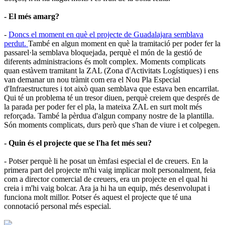
- El més amarg?
-
Doncs el moment en què el projecte de Guadalajara semblava
perdut.
També en algun moment en què la tramitació per poder fer la
passarel·la semblava bloquejada, perquè el món de la gestió de
diferents administracions és molt complex. Moments complicats
quan estàvem tramitant la ZAL (Zona d'Activitats Logístiques) i ens
van demanar un nou tràmit com era el Nou Pla Especial
d'Infraestructures i tot això quan semblava que estava ben encarrilat.
Qui té un problema té un tresor diuen, perquè creiem que després de
la parada per poder fer el pla, la mateixa ZAL en surt molt més
reforçada. També la pèrdua d'algun company nostre de la plantilla.
Són moments complicats, durs però que s'han de viure i et colpegen.
- Quin és el projecte que se l'ha fet més seu?
- Potser perquè li he posat un èmfasi especial el de creuers. En la
primera part del projecte m'hi vaig implicar molt personalment, feia
com a director comercial de creuers, era un projecte en el qual hi
creia i m'hi vaig bolcar. Ara ja hi ha un equip, més desenvolupat i
funciona molt millor. Potser és aquest el projecte que té una
connotació personal més especial.