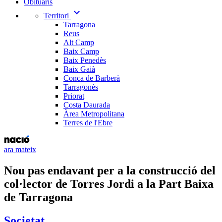
Obituaris
expand_more
Territori
Tarragona
Reus
Alt Camp
Baix Camp
Baix Penedès
Baix Gaià
Conca de Barberà
Tarragonès
Priorat
Costa Daurada
Àrea Metropolitana
Terres de l'Ebre
ara mateix
Nou pas endavant per a la construcció del
col·lector de Torres Jordi a la Part Baixa
de Tarragona
Societat