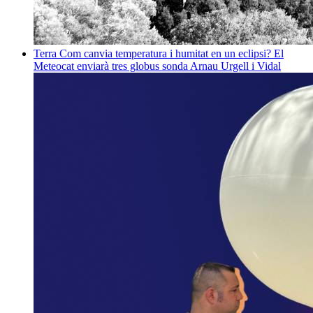
Terra
Com canvia temperatura i humitat en un eclipsi? El
Meteocat enviarà tres globus sonda
Arnau Urgell i Vidal