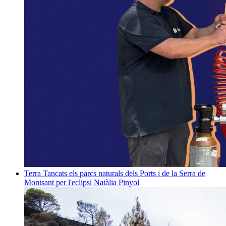
Terra
Tancats els parcs naturals dels Ports i de la Serra de
Montsant per l'eclipsi
Natàlia Pinyol