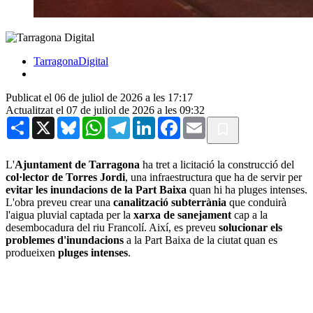
TarragonaDigital
Publicat el 06 de juliol de 2026 a les 17:17
Actualitzat el 07 de juliol de 2026 a les 09:32
Share
X
Bluesky
WhatsApp
Telegram
LinkedIn
Facebook
Email
L'
Ajuntament de Tarragona
ha tret a licitació la construcció del
col·lector de Torres Jordi
, una infraestructura que ha de servir per
evitar les inundacions de la Part Baixa
quan hi ha pluges intenses.
L'obra preveu crear una
canalització subterrània
que conduirà
l'aigua pluvial captada per la
xarxa de sanejament
cap a la
desembocadura del riu Francolí. Així, es preveu
solucionar els
problemes d'inundacions
a la Part Baixa de la ciutat quan es
produeixen
pluges intenses
.