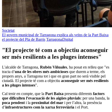
Societat
El govern municipal de Tarragona explica als veïns de la Part Baixa
el projecte del Pla de Barris
TarragonaDigital
"El projecte té com a objectiu aconseguir
ser més resilients a les pluges intenses"
L'alcalde de Tarragona,
Rubén Viñuales
, ha posat en relleu que "es
tracta d’
una de les obres més ambicioses
que durem a terme, els
propers anys, a Tarragona tot i que en gran part no serà visible pel
ciutadà. El projecte té com a objectiu
aconseguir ser més resilients
a les pluges intenses
".
Cal tenir en compte, que la
Part Baixa
presenta diferents
factors
que dificulten l’evacuació de les aigües pluvials
: per una banda, la
poca pendent
i la
proximitat del mar
i per l’altra, la presència
d’
infraestructures com la xarxa ferroviària
i el Port.